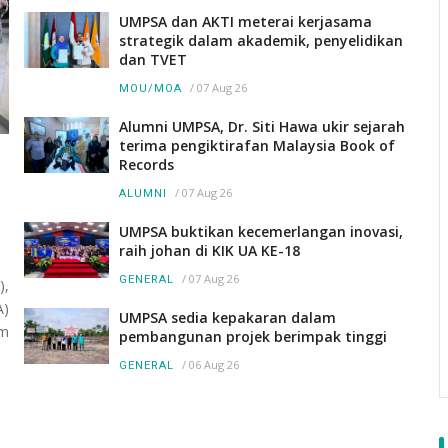
UMPSA dan AKTI meterai kerjasama
strategik dalam akademik, penyelidikan
dan TVET
/
07 Aug 26
MOU/MOA
Alumni UMPSA, Dr. Siti Hawa ukir sejarah
terima pengiktirafan Malaysia Book of
Records
/
07 Aug 26
ALUMNI
UMPSA buktikan kecemerlangan inovasi,
raih johan di KIK UA KE-18
/
07 Aug 26
GENERAL
),
A)
UMPSA sedia kepakaran dalam
am
pembangunan projek berimpak tinggi
/
06 Aug 26
GENERAL