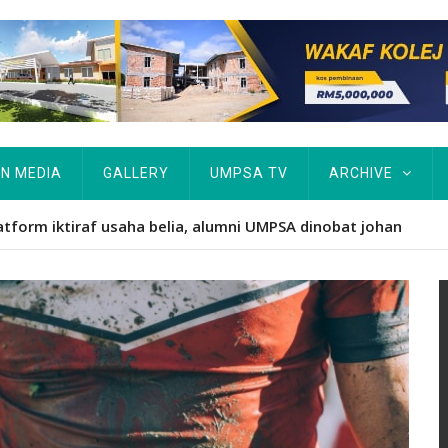
IN MEDIA
GALLERY
UMPSA TV
ARCHIVE
atform iktiraf usaha belia, alumni UMPSA dinobat johan