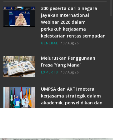
300 peserta dari 3 negara
jayakan International
Webinar 2026 dalam
perkukuh kerjasama
kelestarian rentas sempadan
/
07 Aug 26
GENERAL
Meluruskan Penggunaan
Frasa ‘Yang Mana’
/
07 Aug 26
EXPERTS
UMPSA dan AKTI meterai
kerjasama strategik dalam
akademik, penyelidikan dan
TVET
/
07 Aug 26
MOU/MOA
17 pelajar UMPSA timba ilmu
teknologi solar di China