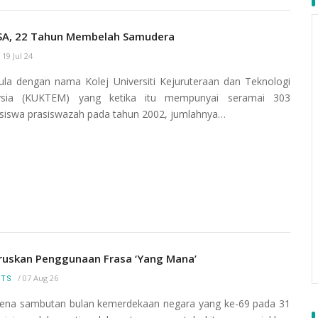
A, 22 Tahun Membelah Samudera
/
19 Jul 24
la dengan nama Kolej Universiti Kejuruteraan dan Teknologi
ysia (KUKTEM) yang ketika itu mempunyai seramai 303
iswa prasiswazah pada tahun 2002, jumlahnya…
ruskan Penggunaan Frasa ‘Yang Mana’
/
07 Aug 26
RTS
na sambutan bulan kemerdekaan negara yang ke-69 pada 31