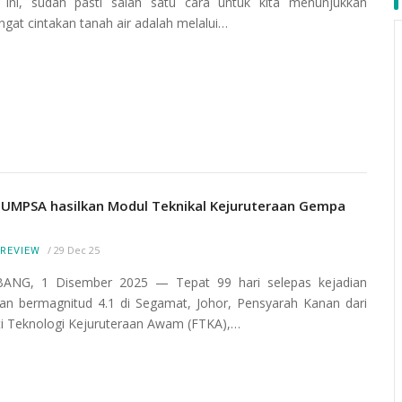
ini, sudah pasti salah satu cara untuk kita menunjukkan
gat cintakan tanah air adalah melalui…
 UMPSA hasilkan Modul Teknikal Kejuruteraan Gempa
/
29 Dec 25
REVIEW
ANG, 1 Disember 2025 — Tepat 99 hari selepas kejadian
an bermagnitud 4.1 di Segamat, Johor, Pensyarah Kanan dari
ti Teknologi Kejuruteraan Awam (FTKA),…