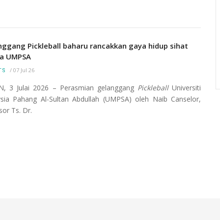
ngunan
Menara Jam yang merupakan simbolik kepada
jid
Universiti Malaysia Pahang Al-Sultan Abdullah
nggang Pickleball baharu rancakkan gaya hidup sihat
(UMP) ini terletak di kampus Pekan. Ia mulai dibina
a UMPSA
pada 3 Ogos 2016 dan siap sepenuhnya pada 25
/
07 Jul 26
TS
November 2016.
, 3 Julai 2026 – Perasmian gelanggang
Pickleball
Universiti
sia Pahang Al-Sultan Abdullah (UMPSA) oleh Naib Canselor,
sor Ts. Dr.