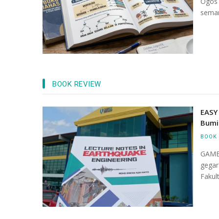
Ogos 
seman
BOOK REVIEW
dustri -Akademia
EASY
ik Profesor Adjung
Bumi
BOOK 
GAMB
gegar
Fakul