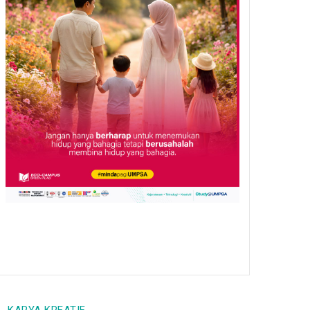
Tetapi Bakat Belum
Dimanfaatkan
/
06 Aug 26
EXPERTS