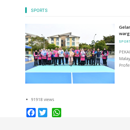
SPORTS
Tersergam indah pandangan dari udara ba
Canseleri Tun Abdul Razak (CTAR) dan Mas
Gela
UMPSA di kampus Pekan.
warg
SPOR
PEKAN
Malay
Profe
91918 views
Facebook
Twitter
WhatsApp