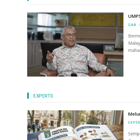
UMPS
Q&A
Bermu
Mala
mahas
EXPERTS
Melu
EXPE
Sempe