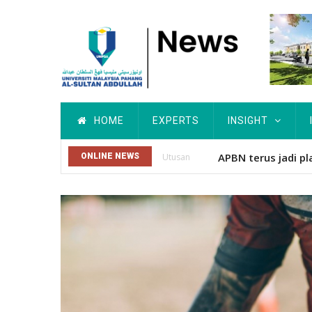
Skip
to
main
content
Main
HOME
EXPERTS
INSIGHT
navigation
APBN terus jadi pl
ONLINE NEWS
Utusan