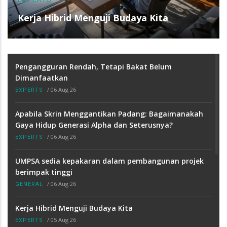
Perbandingan Impak Senaman
Berasaskan Functional Fitness Game dan
Kardio Tradisional Terhadap Penggunaan
Tenaga dan Kekuatan Otot
Pengangguran Rendah, Tetapi Bakat Belum
Dimanfaatkan
/
06 Aug 26
EXPERTS
Apabila Skrin Menggantikan Padang: Bagaimanakah
Gaya Hidup Generasi Alpha dan Seterusnya?
/
06 Aug 26
EXPERTS
UMPSA sedia kepakaran dalam pembangunan projek
berimpak tinggi
/
06 Aug 26
GENERAL
Kerja Hibrid Menguji Budaya Kita
/
05 Aug 26
EXPERTS