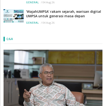
/
04 Aug 26
GENERAL
‘WajahUMPSA’ rakam sejarah, warisan digital
UMPSA untuk generasi masa depan
/
04 Aug 26
GENERAL
Q&A