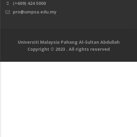
(+609) 424 5000
pro@umpsa.edu.my
Universiti Malaysia Pahang Al-Sultan Abdullah
Copyright © 2023 . All rights reserved