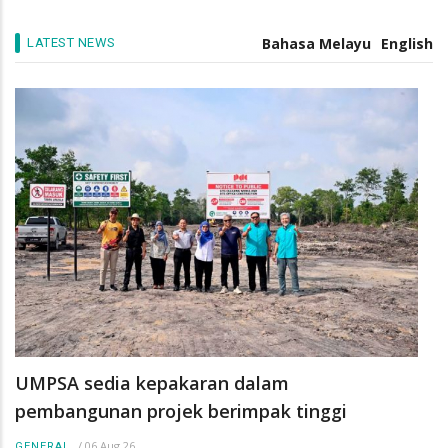
pengurus industri masa depan
/
05 Aug 26
GENERAL
Bahasa Melayu
English
LATEST NEWS
UMPSA sedia kepakaran dalam
pembangunan projek berimpak tinggi
/
06 Aug 26
GENERAL