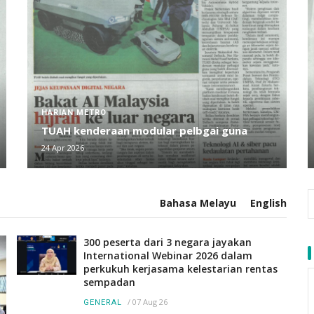
BERITA HARIAN
Perluas peranan universiti jadi pusat
inovasi, teknologi baharu pertahanan
23 Apr 2026
Bahasa Melayu
English
300 peserta dari 3 negara jayakan
International Webinar 2026 dalam
perkukuh kerjasama kelestarian rentas
sempadan
/
07 Aug 26
GENERAL