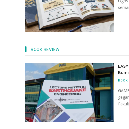
Ogos 
seman
BOOK REVIEW
EASY
Bumi
BOOK 
GAMB
gegar
Fakul