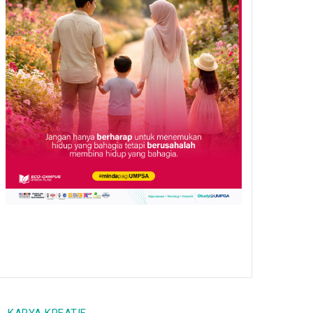
Tetapi Bakat Belum
Dimanfaatkan
/
06 Aug 26
EXPERTS