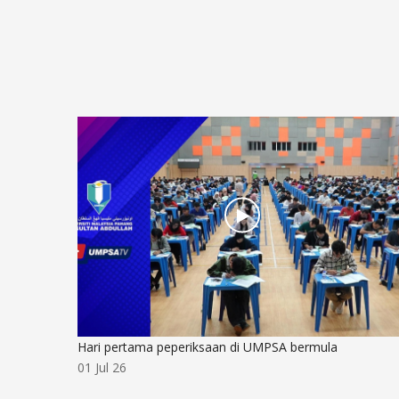
‘Pintu Belakang’ atau Salah Faham? Menyingkap Realiti
Kemasukan ke Universiti Awam
01 Jul 26