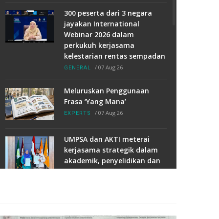
300 peserta dari 3 negara
jayakan International
Webinar 2026 dalam
perkukuh kerjasama
kelestarian rentas sempadan
/
07 Aug 26
GENERAL
Meluruskan Penggunaan
Frasa ‘Yang Mana’
/
07 Aug 26
EXPERTS
UMPSA dan AKTI meterai
kerjasama strategik dalam
akademik, penyelidikan dan
TVET
/
07 Aug 26
MOU/MOA
17 pelajar UMPSA timba ilmu
teknologi solar di China