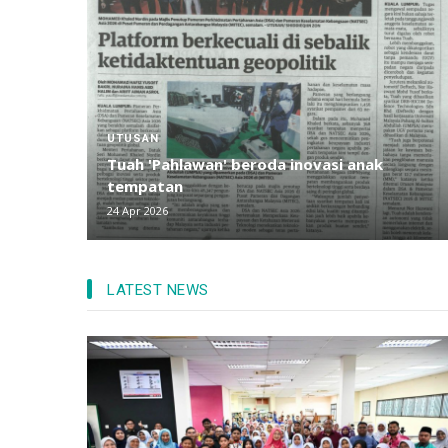
HARIAN METRO
TUAH kenderaan modular pelbgai guna
24 Apr 2026
LATEST NEWS