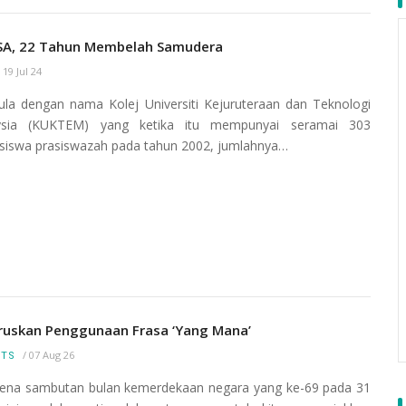
A, 22 Tahun Membelah Samudera
/
19 Jul 24
la dengan nama Kolej Universiti Kejuruteraan dan Teknologi
ysia (KUKTEM) yang ketika itu mempunyai seramai 303
iswa prasiswazah pada tahun 2002, jumlahnya…
ruskan Penggunaan Frasa ‘Yang Mana’
/
07 Aug 26
RTS
na sambutan bulan kemerdekaan negara yang ke-69 pada 31