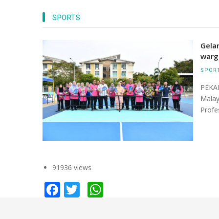
SPORTS
ari udara bangunan
Menara Jam yang merupakan simbolik kep
AR) dan Masjid
Universiti Malaysia Pahang Al-Sultan Abdull
Gela
(UMP) ini terletak di kampus Pekan. Ia mula
warg
pada 3 Ogos 2016 dan siap sepenuhnya pa
SPOR
November 2016.
PEKAN
Malay
Profe
91936 views
Facebook
Twitter
WhatsApp