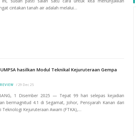
ini, sudah pasti salah satu cara untuk kita menunjukkan
gat cintakan tanah air adalah melalui…
 UMPSA hasilkan Modul Teknikal Kejuruteraan Gempa
/
29 Dec 25
REVIEW
ANG, 1 Disember 2025 — Tepat 99 hari selepas kejadian
an bermagnitud 4.1 di Segamat, Johor, Pensyarah Kanan dari
ti Teknologi Kejuruteraan Awam (FTKA),…