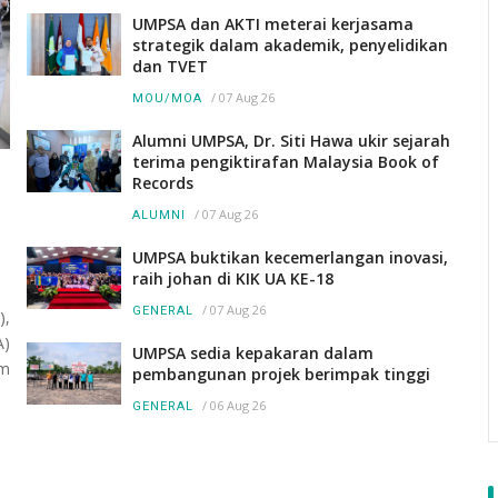
UMPSA dan AKTI meterai kerjasama
strategik dalam akademik, penyelidikan
dan TVET
/
07 Aug 26
MOU/MOA
Alumni UMPSA, Dr. Siti Hawa ukir sejarah
terima pengiktirafan Malaysia Book of
Records
/
07 Aug 26
ALUMNI
UMPSA buktikan kecemerlangan inovasi,
raih johan di KIK UA KE-18
/
07 Aug 26
GENERAL
),
A)
UMPSA sedia kepakaran dalam
am
pembangunan projek berimpak tinggi
/
06 Aug 26
GENERAL