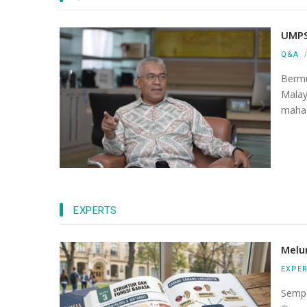
UMPS
Q&A
Bermu
Mala
mahas
EXPERTS
Melu
EXPE
Sempe