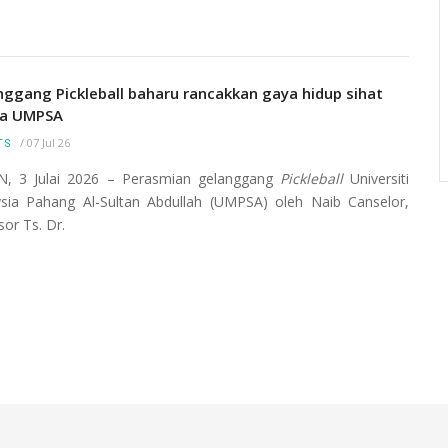
ada
Keindahan pokok Tecoma yang berwarna merah
ah
muda sekitar UMPSA Pekan memberi suasana
nggang Pickleball baharu rancakkan gaya hidup sihat
i dibina
seolah-olah berada di negara Jepun yang terkenal
a UMPSA
da 25
dengan bunga Sakura.
/
07 Jul 26
TS
, 3 Julai 2026 – Perasmian gelanggang
Pickleball
Universiti
sia Pahang Al-Sultan Abdullah (UMPSA) oleh Naib Canselor,
sor Ts. Dr.