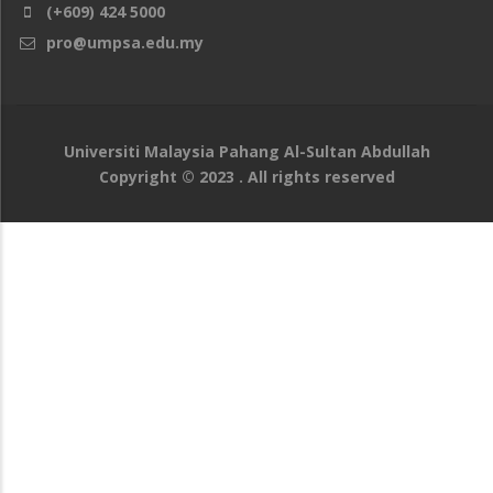
(+609) 424 5000
pro@umpsa.edu.my
Universiti Malaysia Pahang Al-Sultan Abdullah
Copyright © 2023 . All rights reserved