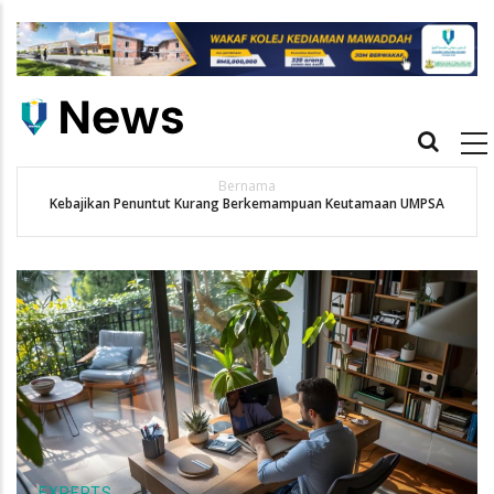
Skip
to
main
content
Main
navigation
Bernama
Kebajikan Penuntut Kurang Berkemampuan Keutamaan UMPSA
EXPERTS