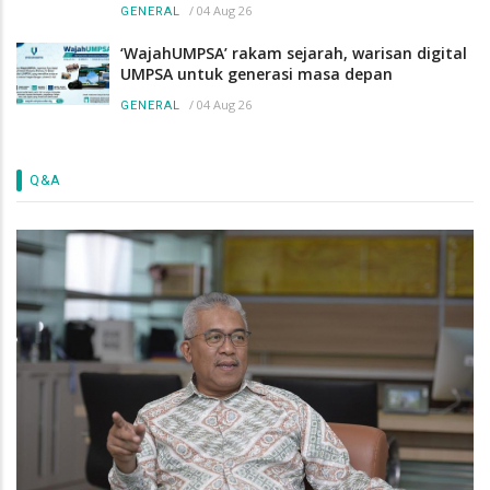
/
04 Aug 26
GENERAL
‘WajahUMPSA’ rakam sejarah, warisan digital
UMPSA untuk generasi masa depan
/
04 Aug 26
GENERAL
Q&A