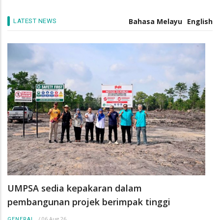
pengurus industri masa depan
/
05 Aug 26
GENERAL
Bahasa Melayu
English
LATEST NEWS
UMPSA sedia kepakaran dalam
pembangunan projek berimpak tinggi
/
06 Aug 26
GENERAL