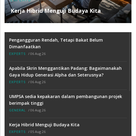
Kerja Hibrid Menguji Budaya Kita
Pengangguran Rendah, Tetapi Bakat Belum
Dimanfaatkan
/
06 Aug 26
EXPERTS
Apabila Skrin Menggantikan Padang: Bagaimanakah
Gaya Hidup Generasi Alpha dan Seterusnya?
/
06 Aug 26
EXPERTS
UMPSA sedia kepakaran dalam pembangunan projek
berimpak tinggi
/
06 Aug 26
GENERAL
Kerja Hibrid Menguji Budaya Kita
/
05 Aug 26
EXPERTS