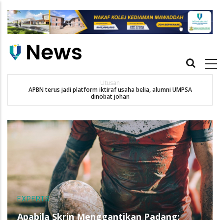
Skip
to
main
content
Main
navigation
Utusan
APBN terus jadi platform iktiraf usaha belia, alumni UMPSA
dinobat johan
EXPERTS
Apabila Skrin Menggantikan Padang: