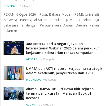
/
07 Aug 26
GENERAL
PEKAN, 6 Ogos 2026 - Pusat Bahasa Moden (PBM), Universiti
Malaysia Pahang Al-Sultan Abdullah (UMPSA) sekali lagi
bekerjasama dengan Perpustakaan Awam Daerah Pekan
dalam m
300 peserta dari 3 negara jayakan
International Webinar 2026 dalam perkukuh
kerjasama kelestarian rentas sempadan
/
07 Aug 26
GENERAL
UMPSA dan AKTI meterai kerjasama strategik
dalam akademik, penyelidikan dan TVET
/
07 Aug 26
MOU/MOA
Alumni UMPSA, Dr. Siti Hawa ukir sejarah
terima pengiktirafan Malaysia Book of
Records
/
07 Aug 26
ALUMNI