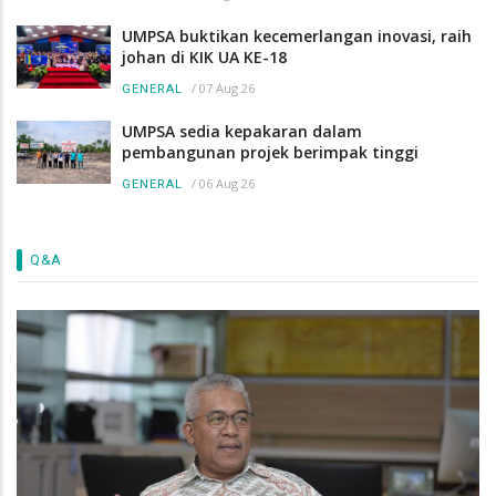
UMPSA buktikan kecemerlangan inovasi, raih
johan di KIK UA KE-18
/
07 Aug 26
GENERAL
UMPSA sedia kepakaran dalam
pembangunan projek berimpak tinggi
/
06 Aug 26
GENERAL
Q&A