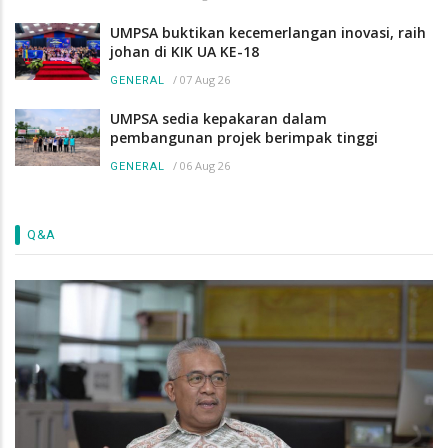
UMPSA buktikan kecemerlangan inovasi, raih
johan di KIK UA KE-18
/
07 Aug 26
GENERAL
UMPSA sedia kepakaran dalam
pembangunan projek berimpak tinggi
/
06 Aug 26
GENERAL
Q&A