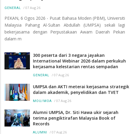
/
07 Aug 26
GENERAL
PEKAN, 6 Ogos 2026 - Pusat Bahasa Moden (PBM), Universiti
Malaysia Pahang Al-Sultan Abdullah (UMPSA) sekali lagi
bekerjasama dengan Perpustakaan Awam Daerah Pekan
dalam m
300 peserta dari 3 negara jayakan
International Webinar 2026 dalam perkukuh
kerjasama kelestarian rentas sempadan
/
07 Aug 26
GENERAL
UMPSA dan AKTI meterai kerjasama strategik
dalam akademik, penyelidikan dan TVET
/
07 Aug 26
MOU/MOA
Alumni UMPSA, Dr. Siti Hawa ukir sejarah
terima pengiktirafan Malaysia Book of
Records
/
07 Aug 26
ALUMNI