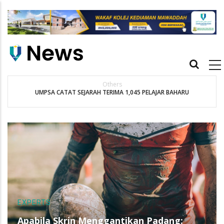
Skip
to
main
content
Main
navigation
Others
UMPSA CATAT SEJARAH TERIMA 1,045 PELAJAR BAHARU
K
EXPERTS
Apabila Skrin Menggantikan Padang: