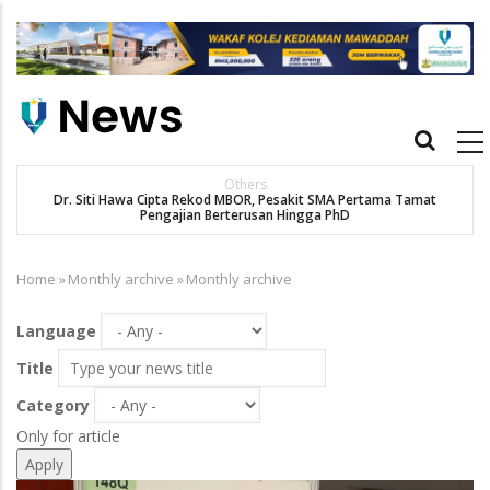
Skip
to
main
content
Main
navigation
Others
Dr. Siti Hawa Cipta Rekod MBOR, Pesakit SMA Pertama Tamat
K
Pengajian Berterusan Hingga PhD
Home
»
Monthly archive
»
Monthly archive
Breadcrumb
Language
Title
Category
Only for article