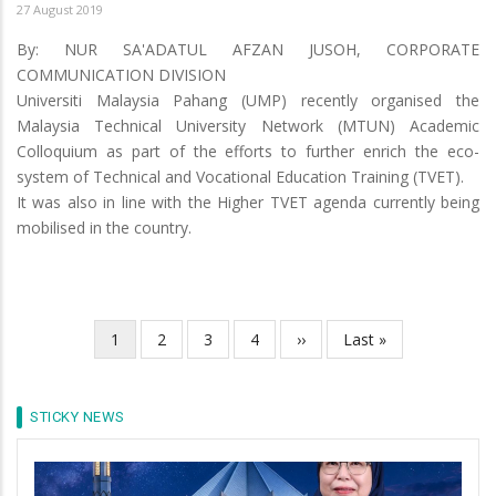
27 August 2019
By: NUR SA'ADATUL AFZAN JUSOH, CORPORATE
COMMUNICATION DIVISION
Universiti Malaysia Pahang (UMP) recently organised the
Malaysia Technical University Network (MTUN) Academic
Colloquium as part of the efforts to further enrich the eco-
system of Technical and Vocational Education Training (TVET).
It was also in line with the Higher TVET agenda currently being
mobilised in the country.
Current
1
Page
2
Page
3
Page
4
Next
››
Last
Last »
Pagination
page
page
page
STICKY NEWS