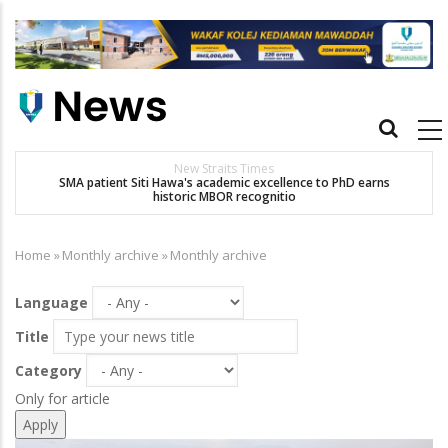
Skip
to
main
content
Main
navigation
New Straits Times
t
SMA patient Siti Hawa's academic excellence to PhD earns
historic MBOR recognitio
Home
»
Monthly archive
»
Monthly archive
Breadcrumb
Language
Title
Category
Only for article