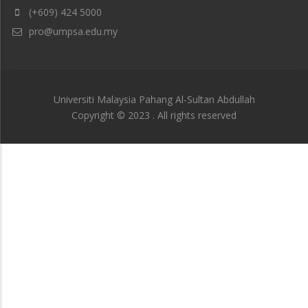
(+609) 424 5000
pro@umpsa.edu.my
Universiti Malaysia Pahang Al-Sultan Abdullah
Copyright © 2023 . All rights reserved