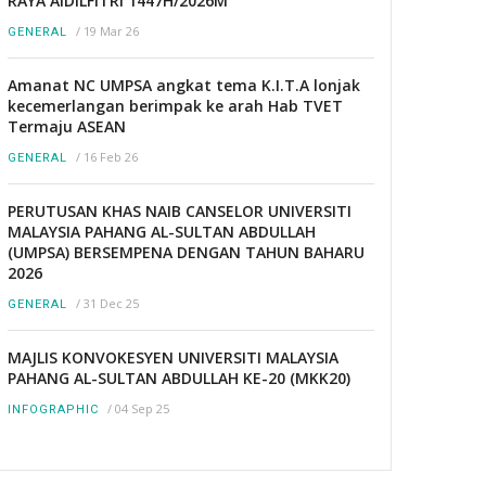
RAYA AIDILFITRI 1447H/2026M
/
19 Mar 26
GENERAL
Amanat NC UMPSA angkat tema K.I.T.A lonjak
kecemerlangan berimpak ke arah Hab TVET
Termaju ASEAN
/
16 Feb 26
GENERAL
PERUTUSAN KHAS NAIB CANSELOR UNIVERSITI
MALAYSIA PAHANG AL-SULTAN ABDULLAH
(UMPSA) BERSEMPENA DENGAN TAHUN BAHARU
2026
/
31 Dec 25
GENERAL
MAJLIS KONVOKESYEN UNIVERSITI MALAYSIA
PAHANG AL-SULTAN ABDULLAH KE-20 (MKK20)
/
04 Sep 25
INFOGRAPHIC