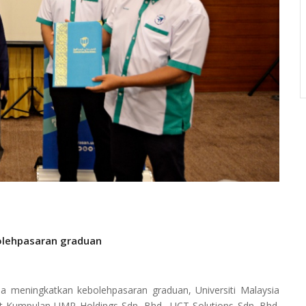
olehpasaran graduan
 meningkatkan kebolehpasaran graduan, Universiti Malaysia
 Kumpulan UMP Holdings Sdn. Bhd., UCT Solutions Sdn. Bhd.