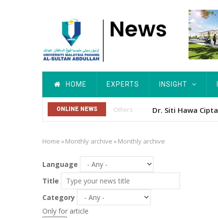
Skip
to
main
content
Main
HOME
EXPERTS
INSIGHT
navigation
Dr. Siti Hawa Cip
ONLINE NEWS
Others
Home
»
Monthly archive
»
Monthly archive
Breadcrumb
Language
Title
Category
Only for article