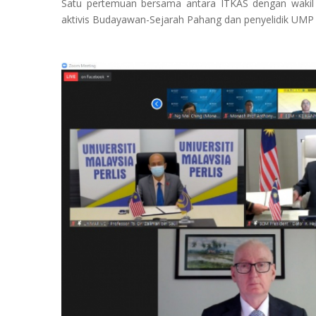
Satu pertemuan bersama antara ITKAS dengan wakil 
aktivis Budayawan-Sejarah Pahang dan penyelidik UMP t