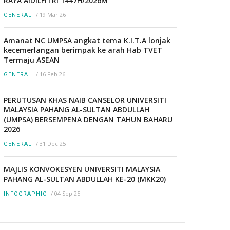
RAYA AIDILFITRI 1447H/2026M
/
19 Mar 26
GENERAL
Amanat NC UMPSA angkat tema K.I.T.A lonjak
kecemerlangan berimpak ke arah Hab TVET
Termaju ASEAN
/
16 Feb 26
GENERAL
PERUTUSAN KHAS NAIB CANSELOR UNIVERSITI
MALAYSIA PAHANG AL-SULTAN ABDULLAH
(UMPSA) BERSEMPENA DENGAN TAHUN BAHARU
2026
/
31 Dec 25
GENERAL
MAJLIS KONVOKESYEN UNIVERSITI MALAYSIA
PAHANG AL-SULTAN ABDULLAH KE-20 (MKK20)
/
04 Sep 25
INFOGRAPHIC