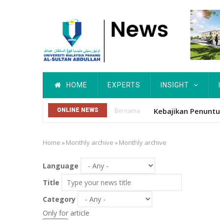
Skip
to
main
content
Main
HOME
EXPERTS
INSIGHT
navigation
Kebajikan Penun
ONLINE NEWS
Bernama
Home
»
Monthly archive
»
Monthly archive
Breadcrumb
Language
Title
Category
Only for article