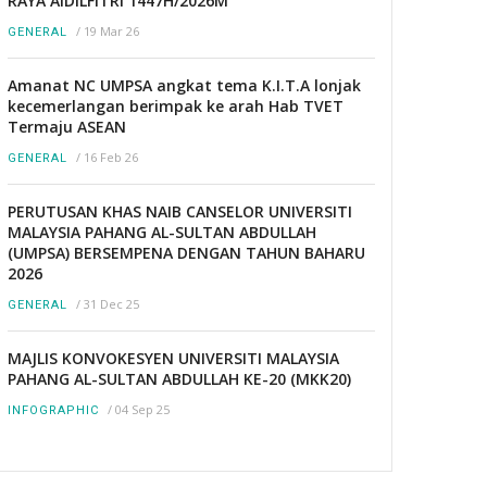
RAYA AIDILFITRI 1447H/2026M
/
19 Mar 26
GENERAL
Amanat NC UMPSA angkat tema K.I.T.A lonjak
kecemerlangan berimpak ke arah Hab TVET
Termaju ASEAN
/
16 Feb 26
GENERAL
PERUTUSAN KHAS NAIB CANSELOR UNIVERSITI
MALAYSIA PAHANG AL-SULTAN ABDULLAH
(UMPSA) BERSEMPENA DENGAN TAHUN BAHARU
2026
/
31 Dec 25
GENERAL
MAJLIS KONVOKESYEN UNIVERSITI MALAYSIA
PAHANG AL-SULTAN ABDULLAH KE-20 (MKK20)
/
04 Sep 25
INFOGRAPHIC