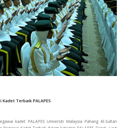
i Kadet Terbaik PALAPES
gawai kadet PALAPES Universiti Malaysia Pahang Al-Sultan
i Pegawai Kadet Terbaik dalam kategori PALAPES Darat, Laut