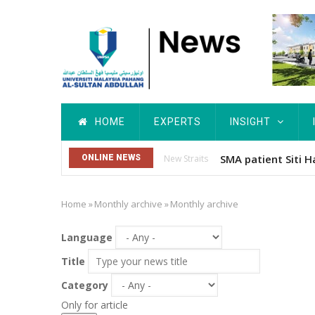
Skip
to
main
content
Main
HOME
EXPERTS
INSIGHT
navigation
SMA patient Siti 
ONLINE NEWS
New Straits
Times
Home
»
Monthly archive
»
Monthly archive
Breadcrumb
Language
Title
Category
Only for article