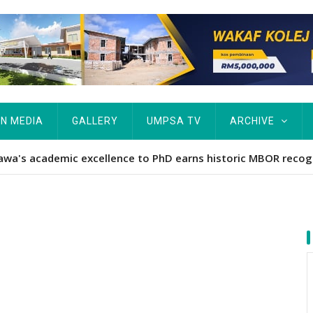
IN MEDIA
GALLERY
UMPSA TV
ARCHIVE
Hawa's academic excellence to PhD earns historic MBOR recog