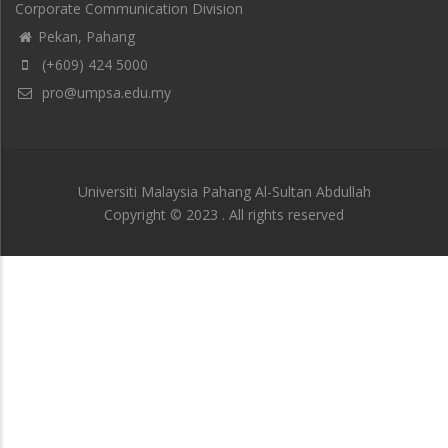
Corporate Communication Division
Pekan, Pahang
(+609) 424 5000
pro@umpsa.edu.my
Universiti Malaysia Pahang Al-Sultan Abdullah
Copyright © 2023 . All rights reserved