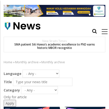
Skip
to
main
content
Main
navigation
New Straits Times
t
SMA patient Siti Hawa's academic excellence to PhD earns
historic MBOR recognitio
Home
»
Monthly archive
»
Monthly archive
Breadcrumb
Language
Title
Category
Only for article