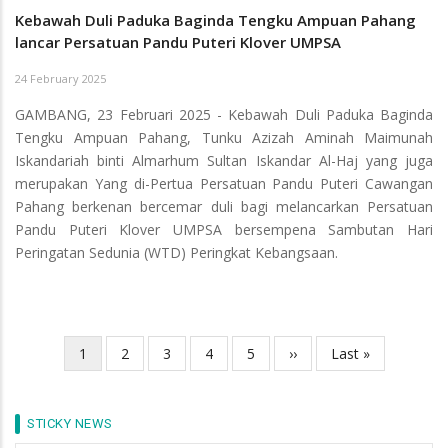
Kebawah Duli Paduka Baginda Tengku Ampuan Pahang
lancar Persatuan Pandu Puteri Klover UMPSA
24 February 2025
GAMBANG, 23 Februari 2025 - Kebawah Duli Paduka Baginda
Tengku Ampuan Pahang, Tunku Azizah Aminah Maimunah
Iskandariah binti Almarhum Sultan Iskandar Al-Haj yang juga
merupakan Yang di-Pertua Persatuan Pandu Puteri Cawangan
Pahang berkenan bercemar duli bagi melancarkan Persatuan
Pandu Puteri Klover UMPSA bersempena Sambutan Hari
Peringatan Sedunia (WTD) Peringkat Kebangsaan.
Current
1
Page
2
Page
3
Page
4
Page
5
Next
››
Last
Last »
Pagination
page
page
page
STICKY NEWS