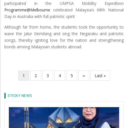
participated in the UMPSA Mobility Expedition
Programme@Melbourne
celebrated Malaysia’s 68th National
Day in Australia with full patriotic spirit.
Although far from home, the students took the opportunity to
wave the Jalur Gemilang and sing the Negaraku and patriotic
songs, thereby igniting love for the nation and strengthening
bonds among Malaysian students abroad.
Current
1
Page
2
Page
3
Page
4
Page
5
Next
››
Last
Last »
Pagination
page
page
page
STICKY NEWS