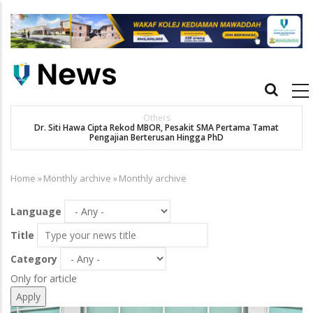
Skip
to
main
content
Main
navigation
Others
Dr. Siti Hawa Cipta Rekod MBOR, Pesakit SMA Pertama Tamat
K
Pengajian Berterusan Hingga PhD
Home
»
Monthly archive
»
Monthly archive
Breadcrumb
Language
Title
Category
Only for article