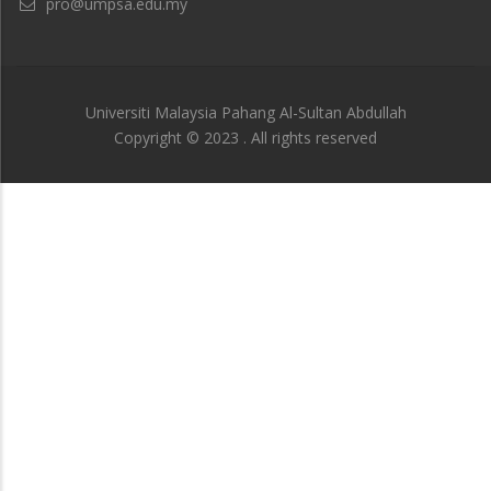
pro@umpsa.edu.my
Universiti Malaysia Pahang Al-Sultan Abdullah
Copyright © 2023 . All rights reserved