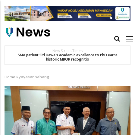
Skip
to
main
content
Main
navigation
New Straits Times
t
SMA patient Siti Hawa's academic excellence to PhD earns
historic MBOR recognitio
Home
»
yayasanpahang
Breadcrumb