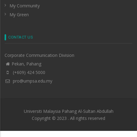
My Community
My Green
CONTACT US
Corporate Communication Division
Pekan, Pahang
(+609) 424 5000
pro@umpsa.edu.my
Universiti Malaysia Pahang Al-Sultan Abdullah
Copyright © 2023 . All rights reserved