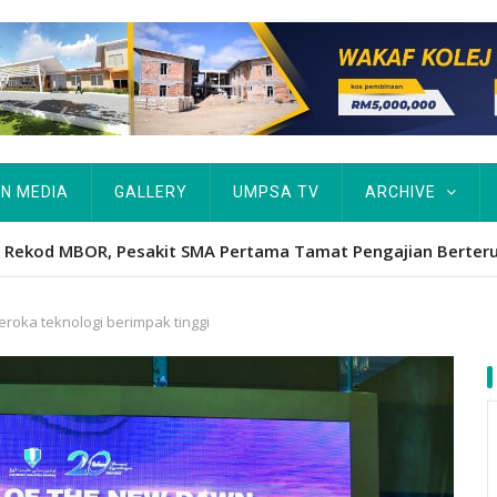
IN MEDIA
GALLERY
UMPSA TV
ARCHIVE
Hawa's academic excellence to PhD earns historic MBOR recog
teroka teknologi berimpak tinggi