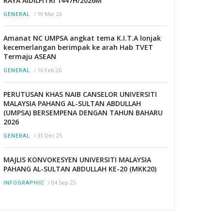
RAYA AIDILFITRI 1447H/2026M
/
19 Mar 26
GENERAL
Amanat NC UMPSA angkat tema K.I.T.A lonjak
kecemerlangan berimpak ke arah Hab TVET
Termaju ASEAN
/
16 Feb 26
GENERAL
PERUTUSAN KHAS NAIB CANSELOR UNIVERSITI
MALAYSIA PAHANG AL-SULTAN ABDULLAH
(UMPSA) BERSEMPENA DENGAN TAHUN BAHARU
2026
/
31 Dec 25
GENERAL
MAJLIS KONVOKESYEN UNIVERSITI MALAYSIA
PAHANG AL-SULTAN ABDULLAH KE-20 (MKK20)
/
04 Sep 25
INFOGRAPHIC