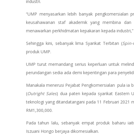
industri.
“UMP menyasarkan lebih banyak pengkomersialan pro
keusahawanan staf akademik yang membina dan 
menawarkan perkhidmatan kepakaran kepada industri,” 
Sehingga kini, sebanyak lima Syarikat Terbitan (
Spin-O
produk UMP.
UMP turut memandang serius keperluan untuk melindun
perundangan sedia ada demi kepentingan para penyelidik
Manakala menerusi Pejabat Pengkomersialan pula ia be
(
Outright Sales
) dua paten kepada syarikat Eastern U
teknologi yang ditandatangani pada 11 Februari 2021 m
RM1,300,000.
Pada tahun lalu, sebanyak empat produk baharu iai
Iszuani Hongo berjaya dikomesialkan.