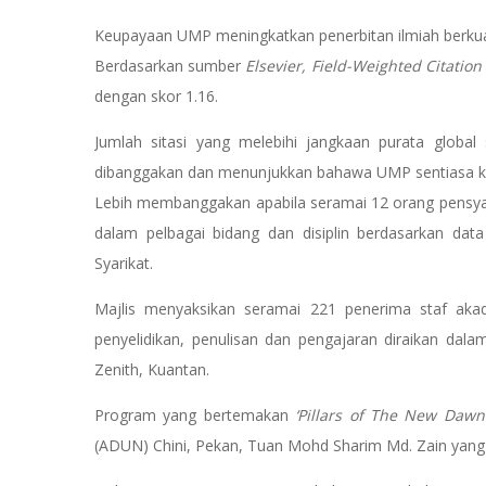
Keupayaan UMP meningkatkan penerbitan ilmiah berkual
Berdasarkan sumber
Elsevier, Field-Weighted Citatio
dengan skor 1.16.
Jumlah sitasi yang melebihi jangkaan purata globa
dibanggakan dan menunjukkan bahawa UMP sentiasa k
Lebih membanggakan apabila seramai 12 orang pensyara
dalam pelbagai bidang dan disiplin berdasarkan data
Syarikat.
Majlis menyaksikan seramai 221 penerima staf a
penyelidikan, penulisan dan pengajaran diraikan dala
Zenith, Kuantan.
Program yang bertemakan
‘Pillars of The New Dawn
(ADUN) Chini, Pekan, Tuan Mohd Sharim Md. Zain yang