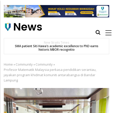
Skip
to
main
content
Main
navigation
New Straits Times
t
SMA patient Siti Hawa's academic excellence to PhD earns
historic MBOR recognitio
Home
»
Community
»
Community
»
Breadcrumb
Profesor Matematik Malaysia perkasa pendidikan serantau,
jayakan program khidmat komuniti antarabangsa di Bandar
Lampung