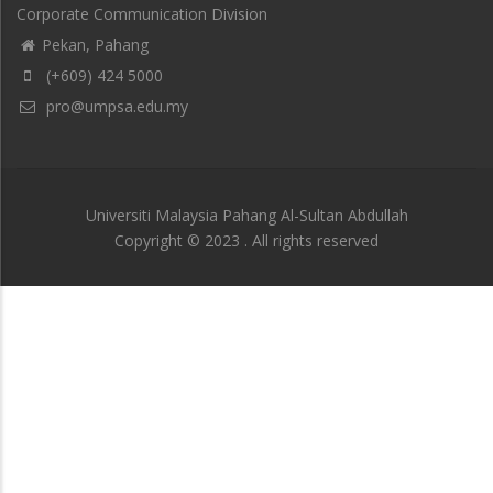
Corporate Communication Division
Pekan, Pahang
(+609) 424 5000
pro@umpsa.edu.my
Universiti Malaysia Pahang Al-Sultan Abdullah
Copyright © 2023 . All rights reserved