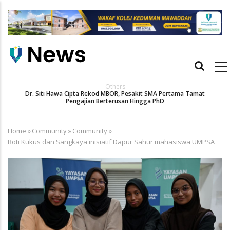
Skip
to
main
content
Main
navigation
Others
Dr. Siti Hawa Cipta Rekod MBOR, Pesakit SMA Pertama Tamat
K
Pengajian Berterusan Hingga PhD
Home
»
Community
»
Community
»
Breadcrumb
Roti Kukus dan Sangkaya inisiatif Dapur Sahur mahasiswa UMPSA