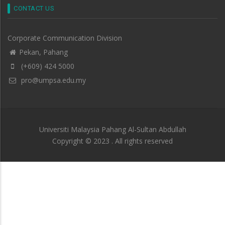
CONTACT US
Corporate Communication Division
Pekan, Pahang
(+609) 424 5000
pro@umpsa.edu.my
Universiti Malaysia Pahang Al-Sultan Abdullah
Copyright © 2023 . All rights reserved