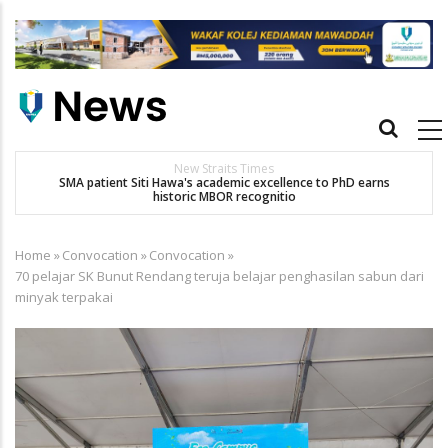
Skip
to
main
content
Main
navigation
New Straits Times
t
SMA patient Siti Hawa's academic excellence to PhD earns
K
historic MBOR recognitio
Home
»
Convocation
»
Convocation
»
Breadcrumb
70 pelajar SK Bunut Rendang teruja belajar penghasilan sabun dari
minyak terpakai