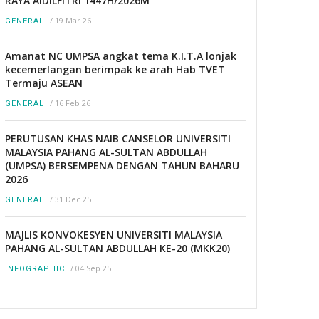
RAYA AIDILFITRI 1447H/2026M
/
19 Mar 26
GENERAL
Amanat NC UMPSA angkat tema K.I.T.A lonjak
kecemerlangan berimpak ke arah Hab TVET
Termaju ASEAN
/
16 Feb 26
GENERAL
PERUTUSAN KHAS NAIB CANSELOR UNIVERSITI
MALAYSIA PAHANG AL-SULTAN ABDULLAH
(UMPSA) BERSEMPENA DENGAN TAHUN BAHARU
2026
/
31 Dec 25
GENERAL
MAJLIS KONVOKESYEN UNIVERSITI MALAYSIA
PAHANG AL-SULTAN ABDULLAH KE-20 (MKK20)
/
04 Sep 25
INFOGRAPHIC