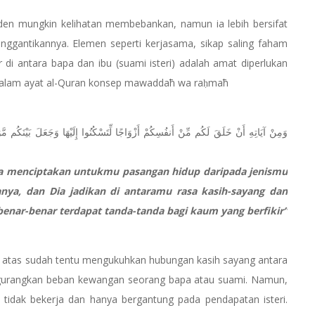
en mungkin kelihatan membebankan, namun ia lebih bersifat
ggantikannya. Elemen seperti kerjasama, sikap saling faham
i antara bapa dan ibu (suami isteri) adalah amat diperlukan
n dalam ayat al-Quran konsep mawaddaћ wa raḥmaћ
Dia menciptakan untukmu pasangan hidup daripada jenismu
ya, dan Dia jadikan di antaramu rasa kasih-sayang dan
benar-benar terdapat tanda-tanda bagi kaum yang berfikir”
 atas sudah tentu mengukuhkan hubungan kasih sayang antara
gurangkan beban kewangan seorang bapa atau suami. Namun,
k tidak bekerja dan hanya bergantung pada pendapatan isteri.