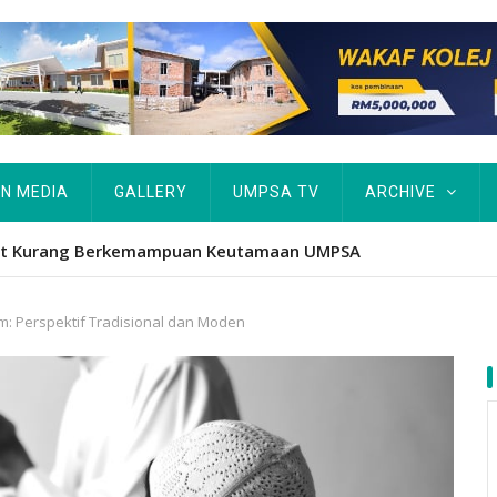
IN MEDIA
GALLERY
UMPSA TV
ARCHIVE
atform iktiraf usaha belia, alumni UMPSA dinobat johan
: Perspektif Tradisional dan Moden