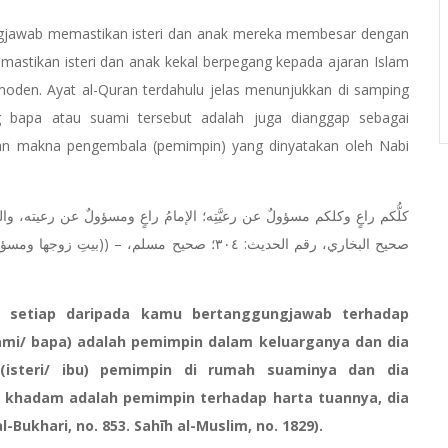
gjawab memastikan isteri dan anak mereka membesar dengan
mastikan isteri dan anak kekal berpegang kepada ajaran Islam
oden. Ayat al-Quran terdahulu jelas menunjukkan di samping
g bapa atau suami tersebut adalah juga dianggap sebagai
an makna pengembala (pemimpin) yang dinyatakan oleh Nabi
بيتِ زوجها ومسؤولةٌ عن رع،
n setiap daripada kamu bertanggungjawab terhadap
uami/ bapa) adalah pemimpin dalam keluarganya dan dia
isteri/ ibu) pemimpin di rumah suaminya dan dia
 khadam adalah pemimpin terhadap harta tuannya, dia
ukhari, no. 853. Sahīh al-Muslim, no. 1829).