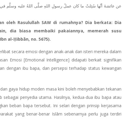
kan oleh Rasulullah SAW di rumahnya? Dia berkata: Dia
ain, dia biasa membaiki pakaiannya, memerah susu
Ibn al-Ḥibbān, no. 5675).
terlibat secara emosi dengan anak-anak dan isteri mereka dalam
 Emosi [Emotional Intelligence] didapati berkait signifikan
ngan dengan ibu bapa, dan persepsi terhadap status kewangan
 dan gaya hidup moden masa kini boleh menyebabkan tekanan
b sebagai penyedia utama. Hasilnya, kedua-dua ibu bapa atau
gkan beban bapa tersebut. Ini selari dengan prinsip kerjasama
rakat yang benar-benar Islām sebenarnya perlu juga terdiri