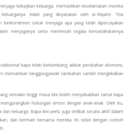
njaga kebajikan keluarga, memastikan keselamatan mereka
luarganya. Inilah yang dinyatakan oleh al-‘Alqami: "Dia
an berkomitmen untuk menjaga apa yang telah dipercayakan
 dalam menjaganya serta memenuhi segala kemaslahatannya
adisional bapa telah berkembang akibat perubahan ekonomi,
 kini memainkan tanggungjawab tambahan sambil mengekalkan
yang semakin tinggi masa kini boleh menyebabkan ramai bapa
, mengurangkan hubungan emosi dengan anak-anak. Oleh itu,
dan keluarga. Bapa kini perlu juga terlibat secara aktif dalam
n, dan bermain bersama mereka. Ini selari dengan contoh
ah: