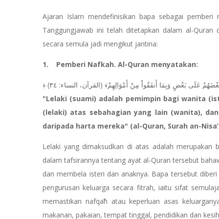
Ajaran Islam mendefinisikan bapa sebagai pemberi 
Tanggungjawab ini telah ditetapkan dalam al-Qura
secara semula jadi mengikut jantina:
1. Pemberi Nafkah. Al-Quran menyatakan:
"Lelaki (suami) adalah pemimpin bagi wanita (i
(lelaki) atas sebahagian yang lain (wanita), d
daripada harta mereka" (al-Quran, Surah an-Nisa’,
Lelaki yang dimaksudkan di atas adalah merupakan b
dalam tafsirannya tentang ayat al-Quran tersebut bah
dan membela isteri dan anaknya. Bapa tersebut diberi
pengurusan keluarga secara fitrah, iaitu sifat semul
memastikan nafqaћ atau keperluan asas keluarganya
makanan, pakaian, tempat tinggal, pendidikan dan kes