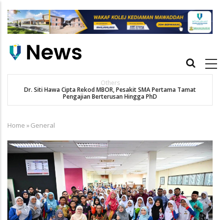
Skip
to
main
content
Main
navigation
Others
Dr. Siti Hawa Cipta Rekod MBOR, Pesakit SMA Pertama Tamat
K
Pengajian Berterusan Hingga PhD
Home
»
General
Breadcrumb