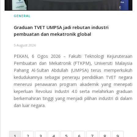
GENERAL
Graduan TVET UMPSA jadi rebutan industri
pembuatan dan mekatronik global
5 August 2026
PEKAN, 6 Ogos 2026 – Fakulti Teknologi Kejuruteraan
Pembuatan dan Mekatronik (FTKPM), Universiti Malaysia
Pahang Al-Sultan Abdullah (UMPSA) terus memperkukuh
kedudukannya sebagai peneraju pendidikan TVET negara
menerusi penawaran program akademik yang menepati
keperluan Revolusi Industri 4.0 serta melahirkan graduan
berkemahiran tinggi yang menjadi pilihan industri di dalam
dan luar negara.
Current
1
Page
2
Page
3
Page
4
Page
5
Page
6
Page
7
Page
8
Page
9
…