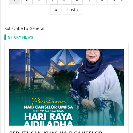
Pagination
page
Next
››
Last
Last »
page
page
Subscribe to General
STICKY NEWS