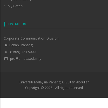
My Green
CONTACT US
Corporate Communication Division
Pekan, Pahang
(+609) 424 5000
pro@umpsa.edu.my
Universiti Malaysia Pahang Al-Sultan Abdullah
Copyright © 2023 . All rights reserved