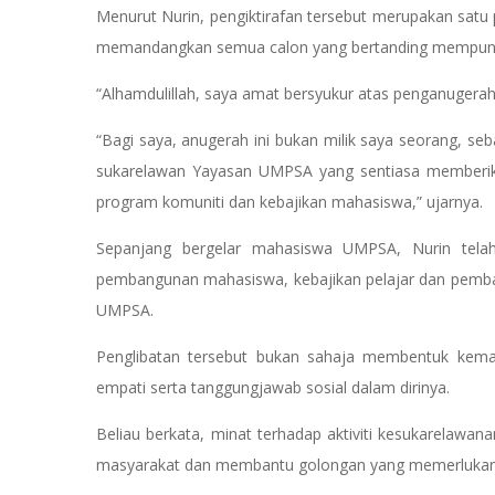
Menurut Nurin, pengiktirafan tersebut merupakan sat
memandangkan semua calon yang bertanding mempun
“Alhamdulillah, saya amat bersyukur atas penganugerah
“Bagi saya, anugerah ini bukan milik saya seorang, s
sukarelawan Yayasan UMPSA yang sentiasa memberik
program komuniti dan kebajikan mahasiswa,” ujarnya.
Sepanjang bergelar mahasiswa UMPSA, Nurin telah 
pembangunan mahasiswa, kebajikan pelajar dan pembang
UMPSA.
Penglibatan tersebut bukan sahaja membentuk kemah
empati serta tanggungjawab sosial dalam dirinya.
Beliau berkata, minat terhadap aktiviti kesukarelawa
masyarakat dan membantu golongan yang memerlukan