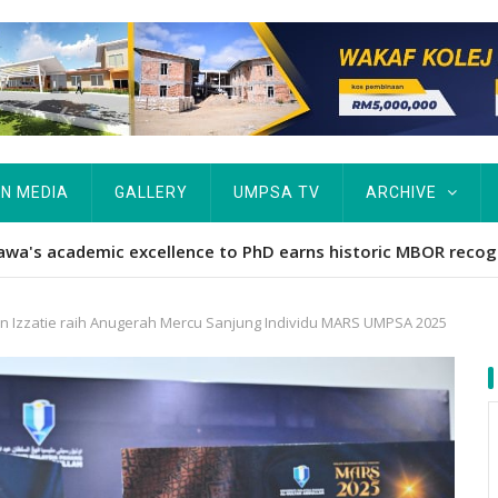
IN MEDIA
GALLERY
UMPSA TV
ARCHIVE
Hawa's academic excellence to PhD earns historic MBOR recog
urin Izzatie raih Anugerah Mercu Sanjung Individu MARS UMPSA 2025