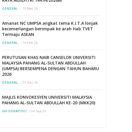
RAYA AIDILFITRI 1447H/2026M
/
19 Mar 26
GENERAL
Amanat NC UMPSA angkat tema K.I.T.A lonjak
kecemerlangan berimpak ke arah Hab TVET
Termaju ASEAN
/
16 Feb 26
GENERAL
PERUTUSAN KHAS NAIB CANSELOR UNIVERSITI
MALAYSIA PAHANG AL-SULTAN ABDULLAH
(UMPSA) BERSEMPENA DENGAN TAHUN BAHARU
2026
/
31 Dec 25
GENERAL
MAJLIS KONVOKESYEN UNIVERSITI MALAYSIA
PAHANG AL-SULTAN ABDULLAH KE-20 (MKK20)
/
04 Sep 25
INFOGRAPHIC