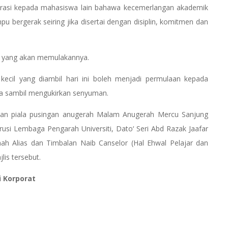
pirasi kepada mahasiswa lain bahawa kecemerlangan akademik
ampu bergerak seiring jika disertai dengan disiplin, komitmen dan
gi yang akan memulakannya.
kecil yang diambil hari ini boleh menjadi permulaan kepada
ya sambil mengukirkan senyuman.
dan piala pusingan anugerah Malam Anugerah Mercu Sanjung
rusi Lembaga Pengarah Universiti, Dato‘ Seri Abd Razak Jaafar
mah Alias dan Timbalan Naib Canselor (Hal Ehwal Pelajar dan
lis tersebut.
i Korporat