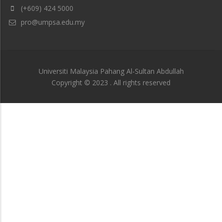
(+609) 424 5000
pro@umpsa.edu.my
Universiti Malaysia Pahang Al-Sultan Abdullah
Copyright © 2023 . All rights reserved