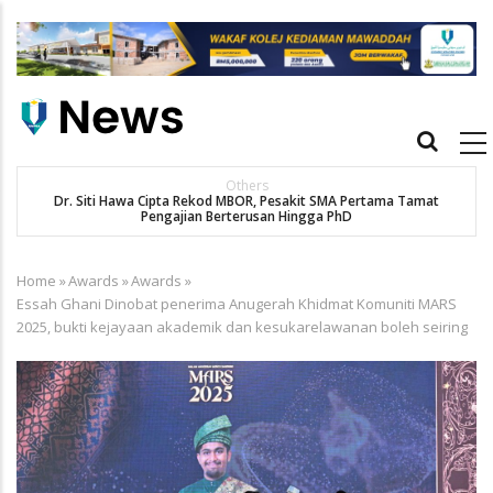
Skip
to
main
content
Main
navigation
Others
Dr. Siti Hawa Cipta Rekod MBOR, Pesakit SMA Pertama Tamat
K
Pengajian Berterusan Hingga PhD
Home
»
Awards
»
Awards
»
Breadcrumb
Essah Ghani Dinobat penerima Anugerah Khidmat Komuniti MARS
2025, bukti kejayaan akademik dan kesukarelawanan boleh seiring