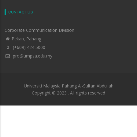
CONTACT US
Corporate Communication Division
Pekan, Pahang
(+609) 424 5000
pro@umpsa.edu.my
Universiti Malaysia Pahang Al-Sultan Abdullah
Copyright © 2023 . All rights reserved