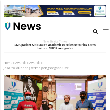
Skip
to
main
content
Main
navigation
New Straits Times
t
SMA patient Siti Hawa's academic excellence to PhD earns
historic MBOR recognitio
Home
»
Awards
»
Awards
»
Breadcrumb
Jasa ‘Yo’ dikenang terima penghargaan UMP