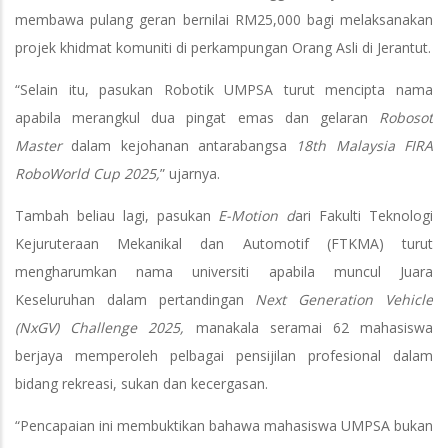
membawa pulang geran bernilai RM25,000 bagi melaksanakan
projek khidmat komuniti di perkampungan Orang Asli di Jerantut.
“Selain itu, pasukan Robotik UMPSA turut mencipta nama
apabila merangkul dua pingat emas dan gelaran
Robosot
Master
dalam kejohanan antarabangsa
18th Malaysia FIRA
RoboWorld Cup 2025,
” ujarnya.
Tambah beliau lagi, pasukan
E-Motion d
ari Fakulti Teknologi
Kejuruteraan Mekanikal dan Automotif (FTKMA) turut
mengharumkan nama universiti apabila muncul Juara
Keseluruhan dalam pertandingan
Next Generation Vehicle
(NxGV) Challenge 2025,
manakala seramai 62 mahasiswa
berjaya memperoleh pelbagai pensijilan profesional dalam
bidang rekreasi, sukan dan kecergasan.
“Pencapaian ini membuktikan bahawa mahasiswa UMPSA bukan