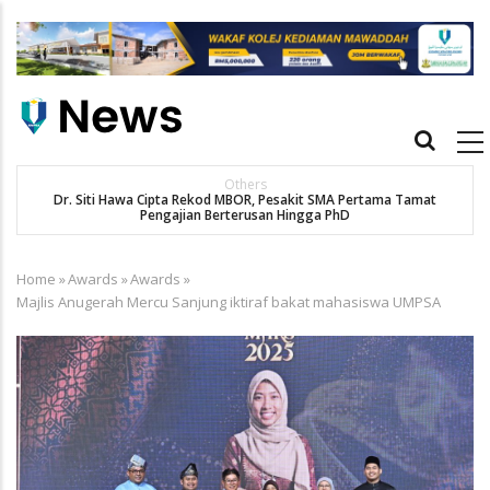
Skip
to
main
content
Main
navigation
Others
Dr. Siti Hawa Cipta Rekod MBOR, Pesakit SMA Pertama Tamat
K
Pengajian Berterusan Hingga PhD
Home
»
Awards
»
Awards
»
Breadcrumb
Majlis Anugerah Mercu Sanjung iktiraf bakat mahasiswa UMPSA