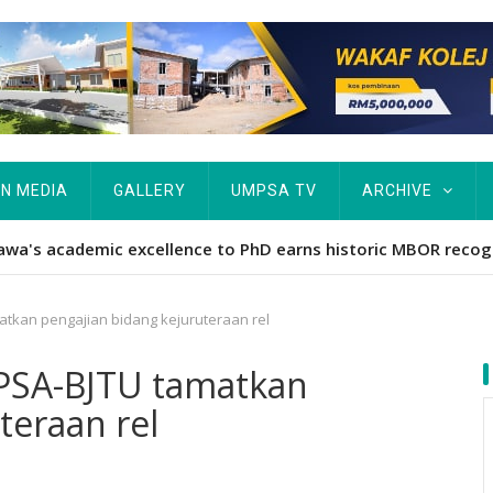
IN MEDIA
GALLERY
UMPSA TV
ARCHIVE
ta Rekod MBOR, Pesakit SMA Pertama Tamat Pengajian Berter
atkan pengajian bidang kejuruteraan rel
MPSA-BJTU tamatkan
teraan rel