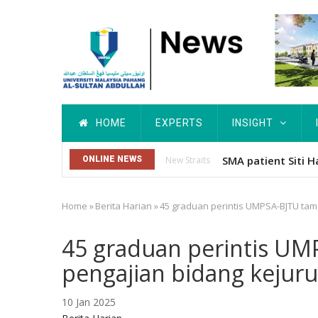
Skip
to
main
content
Main
HOME
EXPERTS
INSIGHT
navigation
Dr. Siti Hawa Cip
ONLINE NEWS
Others
Home
»
Berita Harian
»
45 graduan perintis UMPSA-BJTU tam
Breadcrumb
45 graduan perintis U
pengajian bidang kejuru
10 Jan 2025