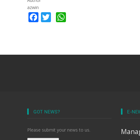
Author
azwin
Facebook
Twitter
WhatsApp
GOT NEWS?
E-NE
Please submit your news to us.
Manag