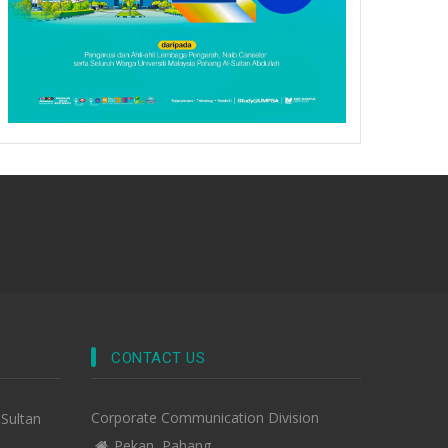
CONTACT US
Corporate Communication Division
-Sultan
Pekan, Pahang