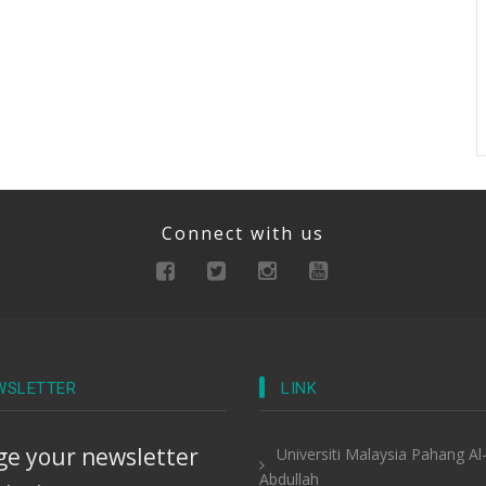
Connect with us
WSLETTER
LINK
e your newsletter
Universiti Malaysia Pahang Al
Abdullah