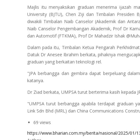
Majlis itu menyaksikan graduan menerima ijazah mas
University (BJTU), Chen Ziji dan Timbalan Presiden
diwakili Timbalan Naib Canselor (Akademik dan Anta
Naib Canselor Pengembangan Akademik, Prof Dr Kamal 
dan Automotif (FTKMA), Prof Dr Mahadzir Ishak @Muha
Dalam pada itu, Timbalan Ketua Pengarah Perkhidma
Datuk Dr Anesee Ibrahim berkata, pihaknya mengucap
graduan yang berkaitan teknologi rel.
"JPA berbangga dan gembira dapat berpeluang dalam
katanya.
Dr Ziad berkata, UMPSA turut berterima kasih kepada 
"UMPSA turut berbangga apabila terdapat graduan ya
Link Sdn Bhd (MRL) dan China Communications Constru
69 views
https://www.bharian.com.my/berita/nasional/2025/01/1