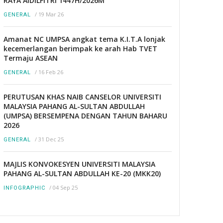
RAYA AIDILFITRI 1447H/2026M
/
19 Mar 26
GENERAL
Amanat NC UMPSA angkat tema K.I.T.A lonjak
kecemerlangan berimpak ke arah Hab TVET
Termaju ASEAN
/
16 Feb 26
GENERAL
PERUTUSAN KHAS NAIB CANSELOR UNIVERSITI
MALAYSIA PAHANG AL-SULTAN ABDULLAH
(UMPSA) BERSEMPENA DENGAN TAHUN BAHARU
2026
/
31 Dec 25
GENERAL
MAJLIS KONVOKESYEN UNIVERSITI MALAYSIA
PAHANG AL-SULTAN ABDULLAH KE-20 (MKK20)
/
04 Sep 25
INFOGRAPHIC