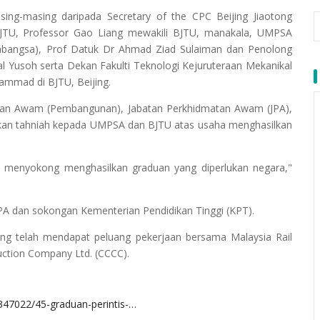
ing-masing daripada Secretary of the CPC Beijing Jiaotong
 BJTU, Professor Gao Liang mewakili BJTU, manakala, UMPSA
rabangsa), Prof Datuk Dr Ahmad Ziad Sulaiman dan Penolong
Yusoh serta Dekan Fakulti Teknologi Kejuruteraan Mekanikal
mmad di BJTU, Beijing.
tan Awam (Pembangunan), Jabatan Perkhidmatan Awam (JPA),
kan tahniah kepada UMPSA dan BJTU atas usaha menghasilkan
 menyokong menghasilkan graduan yang diperlukan negara,"
JPA dan sokongan Kementerian Pendidikan Tinggi (KPT).
ng telah mendapat peluang pekerjaan bersama Malaysia Rail
ction Company Ltd. (CCCC).
347022/45-graduan-perintis-…