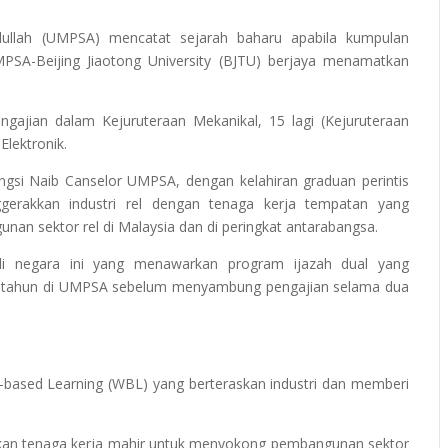
dullah (UMPSA) mencatat sejarah baharu apabila kumpulan
SA-Beijing Jiaotong University (BJTU) berjaya menamatkan
ngajian dalam Kejuruteraan Mekanikal, 15 lagi (Kejuruteraan
Elektronik.
gsi Naib Canselor UMPSA, dengan kelahiran graduan perintis
gerakkan industri rel dengan tenaga kerja tempatan yang
n sektor rel di Malaysia dan di peringkat antarabangsa.
 di negara ini yang menawarkan program ijazah dual yang
a tahun di UMPSA sebelum menyambung pengajian selama dua
-based Learning (WBL) yang berteraskan industri dan memberi
hirkan tenaga kerja mahir untuk menyokong pembangunan sektor