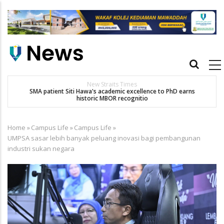
Skip
to
main
content
Main
navigation
New Straits Times
t
SMA patient Siti Hawa's academic excellence to PhD earns
K
historic MBOR recognitio
Home
»
Campus Life
»
Campus Life
»
Breadcrumb
UMPSA sasar lebih banyak peluang inovasi bagi pembangunan
industri sukan negara