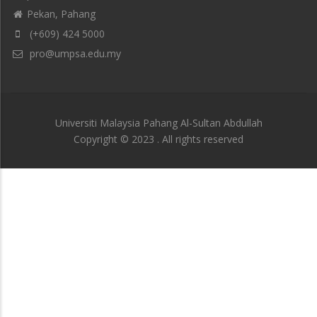
Pekan, Pahang
(+609) 424 5000
pro@umpsa.edu.my
Universiti Malaysia Pahang Al-Sultan Abdullah
Copyright © 2023 . All rights reserved