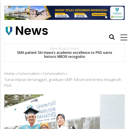
Skip
to
main
content
Main
navigation
New Straits Times
t
SMA patient Siti Hawa's academic excellence to PhD earns
historic MBOR recognitio
Home
»
Convocation
»
Convocation
»
Breadcrumb
Tunai impian tertangguh, graduan UMP Advanced terima Anugerah
PSH