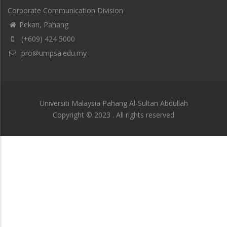
Corporate Communication Division
Pekan, Pahang
(+609) 424 5000
pro@umpsa.edu.my
Universiti Malaysia Pahang Al-Sultan Abdullah
Copyright © 2023 . All rights reserved