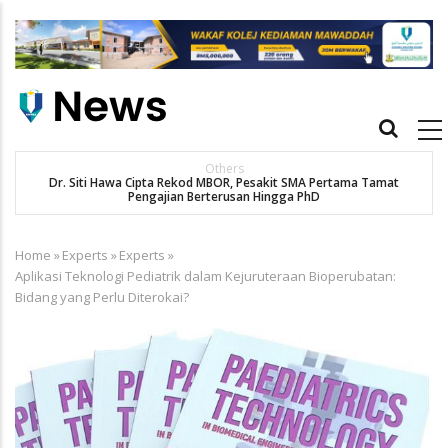
Skip
to
main
content
Main
navigation
Others
Dr. Siti Hawa Cipta Rekod MBOR, Pesakit SMA Pertama Tamat
K
Pengajian Berterusan Hingga PhD
Home
»
Experts
»
Experts
»
Breadcrumb
Aplikasi Teknologi Pediatrik dalam Kejuruteraan Bioperubatan:
Bidang yang Perlu Diterokai?