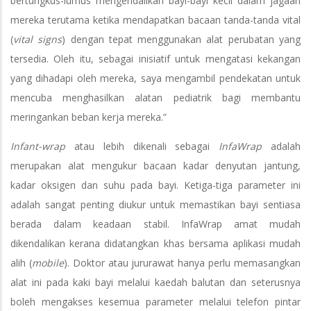
bertungkus-lumus mengendalikan bayi-bayi kecil dalam jagaan
mereka terutama ketika mendapatkan bacaan tanda-tanda vital
(
vital signs
) dengan tepat menggunakan alat perubatan yang
tersedia. Oleh itu, sebagai inisiatif untuk mengatasi kekangan
yang dihadapi oleh mereka, saya mengambil pendekatan untuk
mencuba menghasilkan alatan pediatrik bagi membantu
meringankan beban kerja mereka.”
Infant-wrap
atau lebih dikenali sebagai
InfaWrap
adalah
merupakan alat mengukur bacaan kadar denyutan jantung,
kadar oksigen dan suhu pada bayi. Ketiga-tiga parameter ini
adalah sangat penting diukur untuk memastikan bayi sentiasa
berada dalam keadaan stabil. InfaWrap amat mudah
dikendalikan kerana didatangkan khas bersama aplikasi mudah
alih (
mobile
). Doktor atau jururawat hanya perlu memasangkan
alat ini pada kaki bayi melalui kaedah balutan dan seterusnya
boleh mengakses kesemua parameter melalui telefon pintar