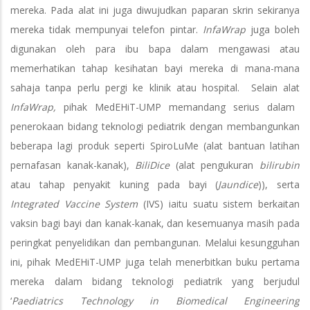
mereka. Pada alat ini juga diwujudkan paparan skrin sekiranya
mereka tidak mempunyai telefon pintar.
InfaWrap
juga boleh
digunakan oleh para ibu bapa dalam mengawasi atau
memerhatikan tahap kesihatan bayi mereka di mana-mana
sahaja tanpa perlu pergi ke klinik atau hospital. Selain alat
InfaWrap,
pihak MedEHiT-UMP memandang serius dalam
penerokaan bidang teknologi pediatrik dengan membangunkan
beberapa lagi produk seperti SpiroLuMe (alat bantuan latihan
pernafasan kanak-kanak),
BiliDice
(alat pengukuran
bilirubin
atau tahap penyakit kuning pada bayi (
Jaundice
)), serta
Integrated Vaccine System
(IVS) iaitu suatu sistem berkaitan
vaksin bagi bayi dan kanak-kanak, dan kesemuanya masih pada
peringkat penyelidikan dan pembangunan. Melalui kesungguhan
ini, pihak MedEHiT-UMP juga telah menerbitkan buku pertama
mereka dalam bidang teknologi pediatrik yang berjudul
‘
Paediatrics Technology in Biomedical Engineering