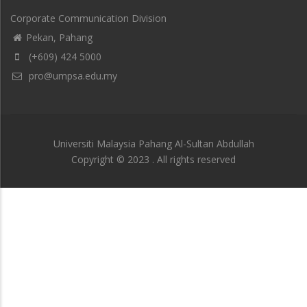
Corporate Communication Division
Pekan, Pahang
(+609) 424 5000
pro@umpsa.edu.my
Universiti Malaysia Pahang Al-Sultan Abdullah
Copyright © 2023 . All rights reserved