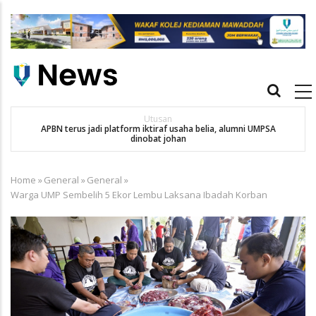
Skip
to
main
content
Main
navigation
Utusan
APBN terus jadi platform iktiraf usaha belia, alumni UMPSA
SA
dinobat johan
Home
»
General
»
General
»
Breadcrumb
Warga UMP Sembelih 5 Ekor Lembu Laksana Ibadah Korban