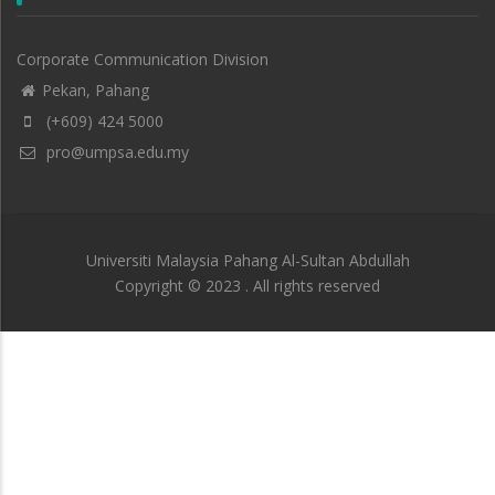
Corporate Communication Division
Pekan, Pahang
(+609) 424 5000
pro@umpsa.edu.my
Universiti Malaysia Pahang Al-Sultan Abdullah
Copyright © 2023 . All rights reserved