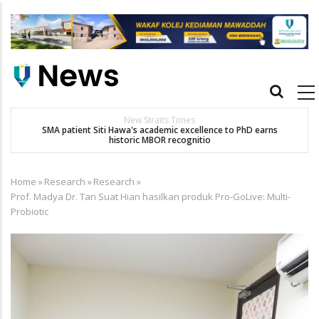
Skip
to
main
content
Main
navigation
New Straits Times
t
SMA patient Siti Hawa's academic excellence to PhD earns
K
historic MBOR recognitio
Home
»
Research
»
Research
»
Breadcrumb
Prof. Madya Dr. Tan Suat Hian hasilkan produk Pro-GoLive: Multi-
Probiotic