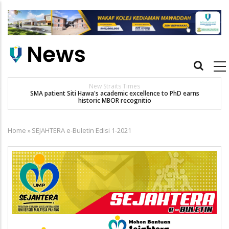
Skip
to
main
content
Main
navigation
New Straits Times
t
SMA patient Siti Hawa's academic excellence to PhD earns
historic MBOR recognitio
Home
»
SEJAHTERA e-Buletin Edisi 1-2021
Breadcrumb