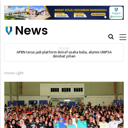
Skip
to
main
content
Main
navigation
Utusan
APBN terus jadi platform iktiraf usaha belia, alumni UMPSA
SA
dinobat johan
Home
»
JJIM
Breadcrumb