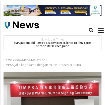
Skip
to
main
content
Main
navigation
New Straits Times
t
SMA patient Siti Hawa's academic excellence to PhD earns
historic MBOR recognitio
Home
»
MoU/MoA
»
MoU/MoA
»
Breadcrumb
UMPSA jalin kerjasama dengan rakan industri di China