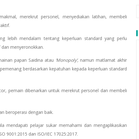
r makmal, merekrut personel, menyediakan latihan, membeli
aktif.
g lebih mendalam tentang keperluan standard yang perlu
if dan menyeronokkan.
mainan papan Saidina atau
‘Monopoly’,
namun matlamat akhir
n pemenang berdasarkan kepatuhan kepada keperluan standard
ktor, pemain dibenarkan untuk merekrut personel dan membeli
dan beroperasi dengan baik.
ila mendapati pelajar sukar memahami dan mengaplikasikan
ISO 9001:2015 dan ISO/IEC 17025:2017.