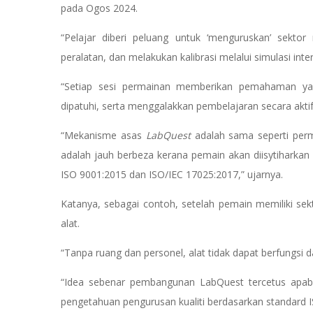
pada Ogos 2024.
“Pelajar diberi peluang untuk ‘menguruskan’ sekto
peralatan, dan melakukan kalibrasi melalui simulasi inter
“Setiap sesi permainan memberikan pemahaman yan
dipatuhi, serta menggalakkan pembelajaran secara akt
“Mekanisme asas
LabQuest
adalah sama seperti per
adalah jauh berbeza kerana pemain akan diisytiharka
ISO 9001:2015 dan ISO/IEC 17025:2017,” ujarnya.
Katanya, sebagai contoh, setelah pemain memiliki se
alat.
“Tanpa ruang dan personel, alat tidak dapat berfungsi 
“Idea sebenar pembangunan LabQuest tercetus apab
pengetahuan pengurusan kualiti berdasarkan standard 