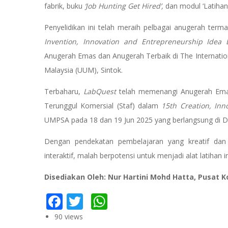
fabrik, buku
‘Job Hunting Get Hired’,
dan modul ‘Latiha
Penyelidikan ini telah meraih pelbagai anugerah ter
Invention, Innovation and Entrepreneurship Idea Ex
Anugerah Emas dan Anugerah Terbaik di The Internation
Malaysia (UUM), Sintok.
Terbaharu,
LabQuest
telah memenangi Anugerah Emas
Terunggul Komersial (Staf) dalam
15th Creation, Inno
UMPSA pada 18 dan 19 Jun 2025 yang berlangsung d
Dengan pendekatan pembelajaran yang kreatif dan 
interaktif, malah berpotensi untuk menjadi alat latihan in
Disediakan Oleh: Nur Hartini Mohd Hatta, Pusat 
Facebook
Twitter
WhatsApp
90 views