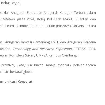
n Bebas
Vape’.
masuklah Anugerah Emas dan Anugerah Kategori Terbaik dalam
hibition (IIEE) 2024,
Kolej Poli-Tech MARA, Kuantan dan
al Learning Innovation Competition (PIP2024), Universiti Utara
, Anugerah Inovasi Cemerlang FSTI, dan Anugerah Perdana
vation, Technology and Research Exposition (CITREX) 2025,
i Dewan Kompleks Sukan, UMPSA Kampus Gambang.
praktikal,
LabQuest
bukan sahaja mendidik pelajar secara
dustri bertaraf global.
Komunikasi Korporat