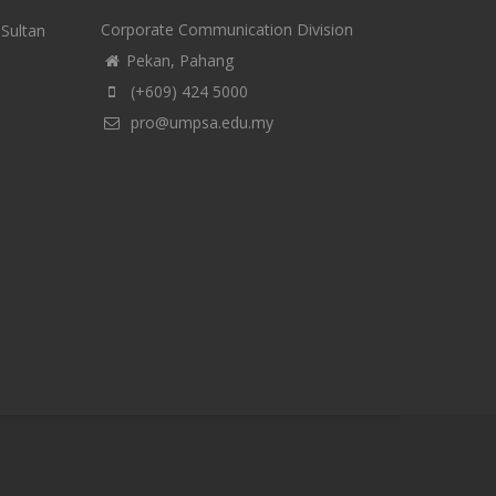
Corporate Communication Division
-Sultan
Pekan, Pahang
(+609) 424 5000
pro@umpsa.edu.my