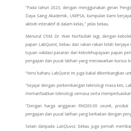
“Pada tahun 2023, dengan menggunakan geran Pengaj
Daya Saing Akademik, UMPSA, kumpulan kami berj
aktiviti interaktif di dalam kelas,” jelas beliau.
Menurut ChM. Dr. Wan Norfazilah lagi, dengan kebol
papan LabQuest, beliau dan rakan-rakan telah berja
tujuan validasi pasaran dan kebolehupayaan papan per
pengajian dan pusat latihan yang menawarkan kursus b
“Versi baharu LabQuest ini juga bakal dikembangkan unt
“Sejajar dengan perkembangan teknologi masa kini, La
memanfaatkan teknologi semasa serta memperluaskan
“Dengan harga anggaran RM200.00 seunit, produk 
pengajian dan pusat latihan yang berkaitan dengan pengu
Selain daripada
LabQuest,
beliau juga pernah memban