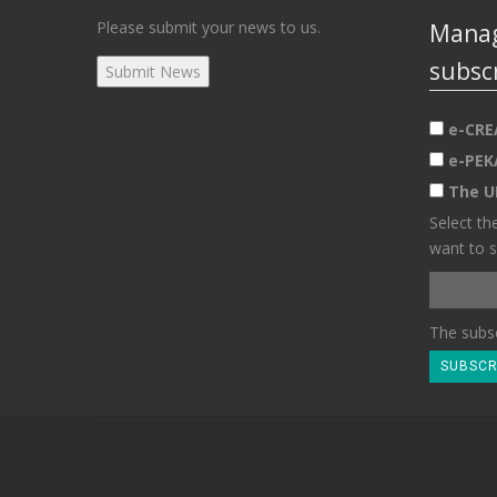
Please submit your news to us.
Manag
subsc
e-CRE
e-PEK
The U
Select th
want to s
The subsc