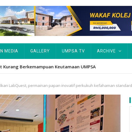
IN MEDIA
GALLERY
UMPSA TV
ARCHIVE
atform iktiraf usaha belia, alumni UMPSA dinobat johan
silkan LabQuest, permainan papan inovatif perkukuh kefahaman standard