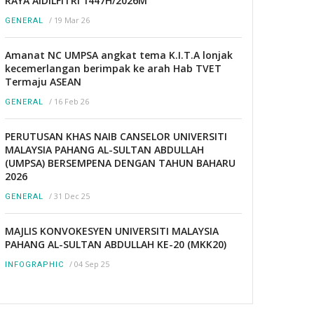
RAYA AIDILFITRI 1447H/2026M
/
19 Mar 26
GENERAL
Amanat NC UMPSA angkat tema K.I.T.A lonjak
kecemerlangan berimpak ke arah Hab TVET
Termaju ASEAN
/
16 Feb 26
GENERAL
PERUTUSAN KHAS NAIB CANSELOR UNIVERSITI
MALAYSIA PAHANG AL-SULTAN ABDULLAH
(UMPSA) BERSEMPENA DENGAN TAHUN BAHARU
2026
/
31 Dec 25
GENERAL
MAJLIS KONVOKESYEN UNIVERSITI MALAYSIA
PAHANG AL-SULTAN ABDULLAH KE-20 (MKK20)
/
04 Sep 25
INFOGRAPHIC