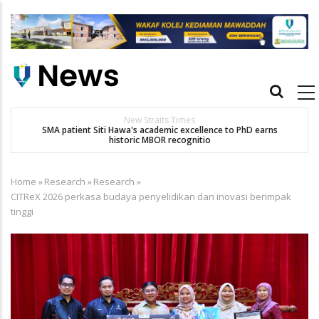
Skip
to
main
content
Main
navigation
New Straits Times
t
SMA patient Siti Hawa's academic excellence to PhD earns
historic MBOR recognitio
Home
»
Research
»
Research
»
Breadcrumb
CITReX 2026 perkasa budaya penyelidikan dan inovasi berimpak
tinggi