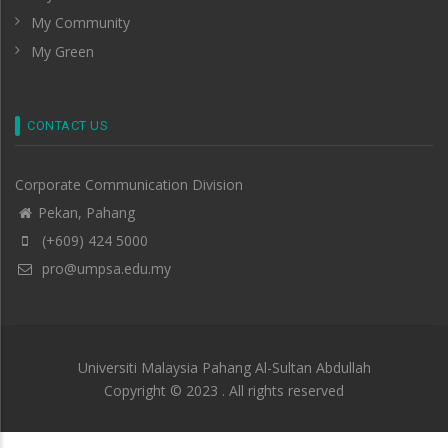
My Community
My Green
CONTACT US
Corporate Communication Division
Pekan, Pahang
(+609) 424 5000
pro@umpsa.edu.my
Universiti Malaysia Pahang Al-Sultan Abdullah
Copyright © 2023 . All rights reserved