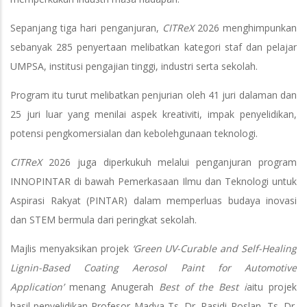
Sepanjang tiga hari penganjuran,
CITReX
2026 menghimpunkan
sebanyak 285 penyertaan melibatkan kategori staf dan pelajar
UMPSA, institusi pengajian tinggi, industri serta sekolah.
Program itu turut melibatkan penjurian oleh 41 juri dalaman dan
25 juri luar yang menilai aspek kreativiti, impak penyelidikan,
potensi pengkomersialan dan kebolehgunaan teknologi.
CITReX
2026 juga diperkukuh melalui penganjuran program
INNOPINTAR di bawah Pemerkasaan Ilmu dan Teknologi untuk
Aspirasi Rakyat (PINTAR) dalam memperluas budaya inovasi
dan STEM bermula dari peringkat sekolah.
Majlis menyaksikan projek
‘Green UV-Curable and Self-Healing
Lignin-Based Coating Aerosol Paint for Automotive
Application’
menang Anugerah
Best of the Best i
aitu projek
hasil penyelidikan Profesor Madya Ts. Dr. Rasidi Roslan, Ts. Dr.