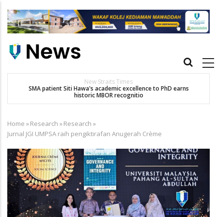
Skip
to
main
content
Main
navigation
New Straits Times
t
SMA patient Siti Hawa's academic excellence to PhD earns
historic MBOR recognitio
Home
»
Research
»
Research
»
Breadcrumb
Jurnal JGI UMPSA raih pengiktirafan Anugerah Crѐme