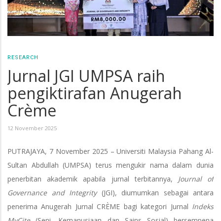
RESEARCH
Jurnal JGI UMPSA raih
pengiktirafan Anugerah
Crѐme
12 November 2025
PUTRAJAYA, 7 November 2025 – Universiti Malaysia Pahang Al-
Sultan Abdullah (UMPSA) terus mengukir nama dalam dunia
penerbitan akademik apabila jurnal terbitannya,
Journal of
Governance and Integrity
(JGI), diumumkan sebagai antara
penerima Anugerah Jurnal CRЀME bagi kategori Jurnal
Indeks
MyCite
(Seni, Kemanusiaan dan Sains Sosial) bersempena