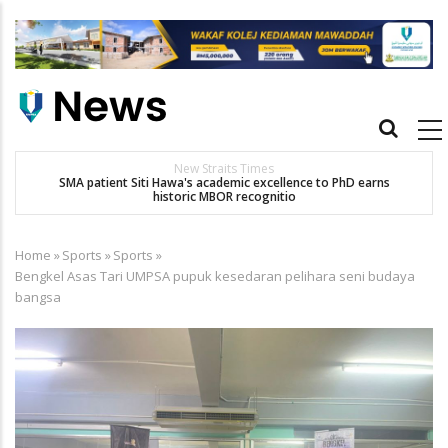
Skip
to
main
content
Main
navigation
New Straits Times
t
SMA patient Siti Hawa's academic excellence to PhD earns
historic MBOR recognitio
Home
»
Sports
»
Sports
»
Breadcrumb
Bengkel Asas Tari UMPSA pupuk kesedaran pelihara seni budaya
bangsa