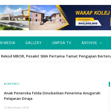
IN MEDIA
GALLERY
UMPSA TV
ARCHIVE
ta Rekod MBOR, Pesakit SMA Pertama Tamat Pengajian Berter
ACADEMIC
Anak Peneroka Felda Dinobatkan Penerima Anugerah
Pelajaran Diraja
12 November 2018