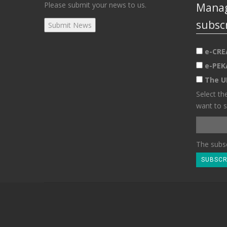
Please submit your news to us.
Manag
subsc
e-CRE
e-PEK
The U
Select th
want to s
The subsc