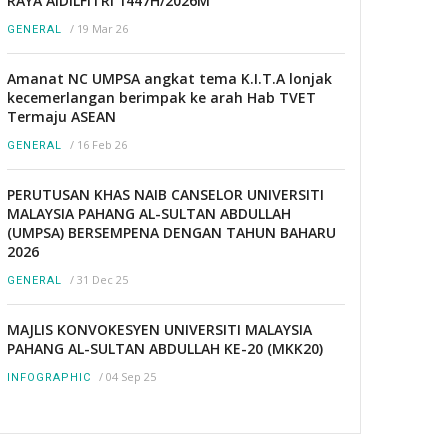
RAYA AIDILFITRI 1447H/2026M
/
19 Mar 26
GENERAL
Amanat NC UMPSA angkat tema K.I.T.A lonjak
kecemerlangan berimpak ke arah Hab TVET
Termaju ASEAN
/
16 Feb 26
GENERAL
PERUTUSAN KHAS NAIB CANSELOR UNIVERSITI
MALAYSIA PAHANG AL-SULTAN ABDULLAH
(UMPSA) BERSEMPENA DENGAN TAHUN BAHARU
2026
/
31 Dec 25
GENERAL
MAJLIS KONVOKESYEN UNIVERSITI MALAYSIA
PAHANG AL-SULTAN ABDULLAH KE-20 (MKK20)
/
04 Sep 25
INFOGRAPHIC