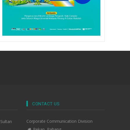
CONTACT US
Corporate Communication Division
-Sultan
Pekan, Pahang