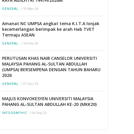
RAYA AIDILFITRI 1447H/2026M
/
19 Mar 26
GENERAL
Amanat NC UMPSA angkat tema K.I.T.A lonjak
kecemerlangan berimpak ke arah Hab TVET
Termaju ASEAN
/
16 Feb 26
GENERAL
PERUTUSAN KHAS NAIB CANSELOR UNIVERSITI
MALAYSIA PAHANG AL-SULTAN ABDULLAH
(UMPSA) BERSEMPENA DENGAN TAHUN BAHARU
2026
/
31 Dec 25
GENERAL
MAJLIS KONVOKESYEN UNIVERSITI MALAYSIA
PAHANG AL-SULTAN ABDULLAH KE-20 (MKK20)
/
04 Sep 25
INFOGRAPHIC