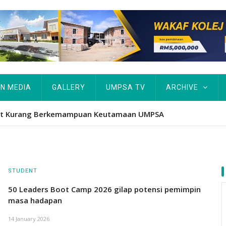
IN MEDIA
GALLERY
UMPSA TV
ARCHIVE
atform iktiraf usaha belia, alumni UMPSA dinobat johan
STUDENT
50 Leaders Boot Camp 2026 gilap potensi pemimpin
masa hadapan
14 January 2026