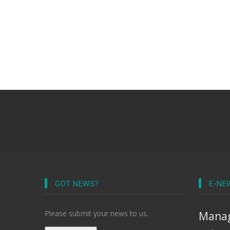
GOT NEWS?
E-NE
Please submit your news to us.
Manag