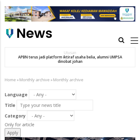
Skip
to
main
content
Main
navigation
Utusan
APBN terus jadi platform iktiraf usaha belia, alumni UMPSA
SA
dinobat johan
Home
»
Monthly archive
»
Monthly archive
Breadcrumb
Language
Title
Category
Only for article