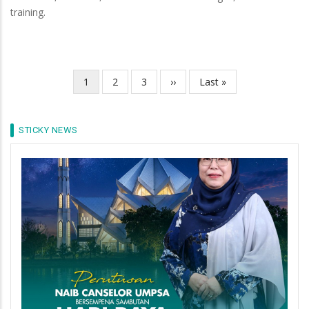
training.
Current
1
Page
2
Page
3
Next
››
Last
Last »
Pagination
page
page
page
STICKY NEWS