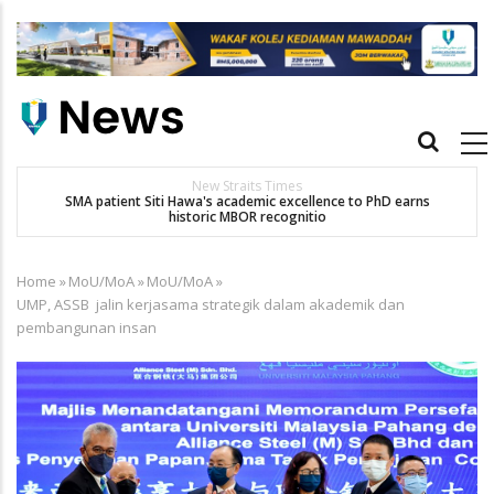
Skip
to
main
content
Main
navigation
New Straits Times
t
SMA patient Siti Hawa's academic excellence to PhD earns
historic MBOR recognitio
Home
»
MoU/MoA
»
MoU/MoA
»
Breadcrumb
UMP, ASSB jalin kerjasama strategik dalam akademik dan
pembangunan insan