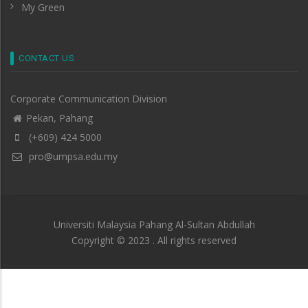
My Green
CONTACT US
Corporate Communication Division
Pekan, Pahang
(+609) 424 5000
pro@umpsa.edu.my
Universiti Malaysia Pahang Al-Sultan Abdullah
Copyright © 2023 . All rights reserved