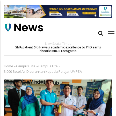
Skip
to
main
content
Main
navigation
New Straits Times
t
SMA patient Siti Hawa's academic excellence to PhD earns
historic MBOR recognitio
Home
»
Campus Life
»
Campus Life
»
Breadcrumb
3,000 Botol Air Diserahkan kepada Pelajar UMPSA