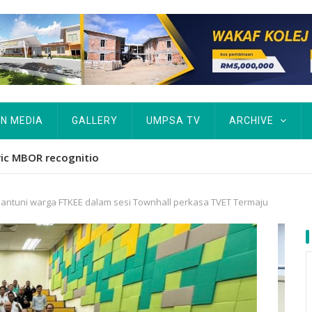
IN MEDIA
GALLERY
UMPSA TV
ARCHIVE
ta Rekod MBOR, Pesakit SMA Pertama Tamat Pengajian Berter
antuni warga FTKEE dalam sesi Townhall perkasa TVET Termaju