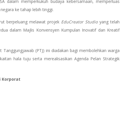
SA dalam memperkukuh budaya kebersamaan, memperluas
egara ke tahap lebih tinggi.
rut berpeluang melawat projek
EduCreator Studio
yang telah
ua dalam Majlis Konvensyen Kumpulan Inovatif dan Kreatif
t Tanggungjawab (PTJ) ini diadakan bagi membolehkan warga
aitan hala tuju serta merealisasikan Agenda Pelan Strategik
i Korporat