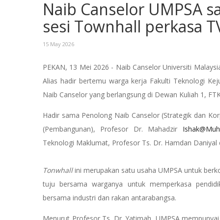
Naib Canselor UMPSA s
sesi Townhall perkasa 
15 May 2026
PEKAN, 13 Mei 2026 - Naib Canselor Universiti Malaysi
Alias hadir bertemu warga kerja Fakulti Teknologi Kej
Naib Canselor yang berlangsung di Dewan Kuliah 1, FT
Hadir sama Penolong Naib Canselor (Strategik dan Kor
(Pembangunan), Profesor Dr. Mahadzir
Ishak@Mu
Teknologi Maklumat, Profesor Ts. Dr. Hamdan Daniya
Tonwhall
ini merupakan satu usaha UMPSA untuk berkon
tuju bersama warganya untuk memperkasa pendidi
bersama industri dan rakan antarabangsa.
Menurut Profesor Ts. Dr. Yatimah, UMPSA mempunyai 