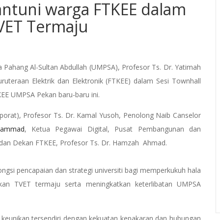
antuni warga FTKEE dalam
TVET Termaju
a Pahang Al-Sultan Abdullah (UMPSA), Profesor Ts. Dr. Yatimah
uruteraan Elektrik dan Elektronik (FTKEE) dalam Sesi Townhall
KEE UMPSA Pekan baru-baru ini.
porat), Profesor Ts. Dr. Kamal Yusoh, Penolong Naib Canselor
hammad
, Ketua Pegawai Digital, Pusat Pembangunan dan
l dan Dekan FTKEE, Profesor Ts. Dr. Hamzah Ahmad.
gsi pencapaian dan strategi universiti bagi memperkukuh hala
kan TVET termaju serta meningkatkan keterlibatan UMPSA
keunikan tersendiri dengan kekuatan kepakaran dan hubungan