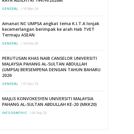
RAYA AIDILFITRI 1447H/2026M
/
19 Mar 26
GENERAL
Amanat NC UMPSA angkat tema K.I.T.A lonjak
kecemerlangan berimpak ke arah Hab TVET
Termaju ASEAN
/
16 Feb 26
GENERAL
PERUTUSAN KHAS NAIB CANSELOR UNIVERSITI
MALAYSIA PAHANG AL-SULTAN ABDULLAH
(UMPSA) BERSEMPENA DENGAN TAHUN BAHARU
2026
/
31 Dec 25
GENERAL
MAJLIS KONVOKESYEN UNIVERSITI MALAYSIA
PAHANG AL-SULTAN ABDULLAH KE-20 (MKK20)
/
04 Sep 25
INFOGRAPHIC