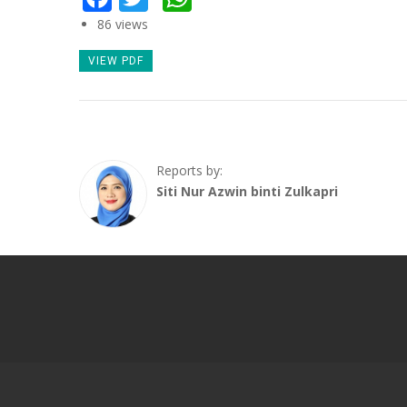
86 views
VIEW PDF
Reports by:
Siti Nur Azwin binti Zulkapri