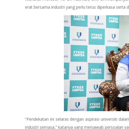
erat bersama industri yang perlu terus diperkasa serta d
“Pendekatan ini selaras dengan aspirasi universiti da
industri semasa,” katanya yang menjawab persoalan yan