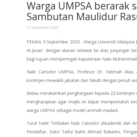
Warga UMPSA berarak sa
Sambutan Maulidur Rasul
11 September 2025
PEKAN, 9 September 2025 - Warga Universiti Malaysia
Al-Jazari dengan alunan selawat ke atas junjungan
bagi tujuan memperingati keputeraan Nabi Muhamma
Naib Canselor UMPSA, Profesor Dr. Yatimah Alias
kontinjen mewakili jabatan dan fakulti dengan penuh w
Beliau merakamkan penghargaan kepada 22 kontinjen 
mengharapkan agar majlis ini dapat memperkukuh ke
warga UMPSA sebagai model ummah madani.
Turut hadir Timbalan Naib Canselor (Akademik dan Ant
Pendaftar, Dato’ Saiful Bahri Ahmad Bakarim, Peng