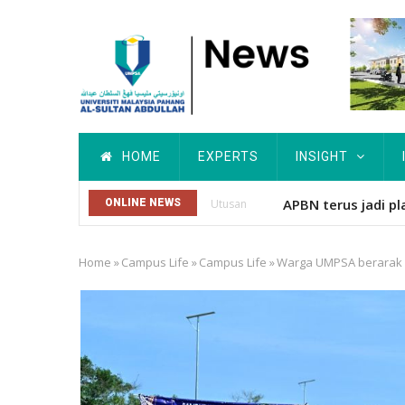
Skip
to
main
content
Main
HOME
EXPERTS
INSIGHT
navigation
APBN terus jadi pl
ONLINE NEWS
Utusan
Home
»
Campus Life
»
Campus Life
»
Warga UMPSA berarak sa
Breadcrumb