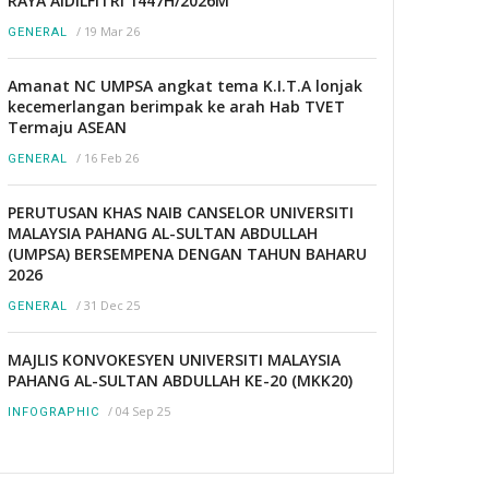
RAYA AIDILFITRI 1447H/2026M
/
19 Mar 26
GENERAL
Amanat NC UMPSA angkat tema K.I.T.A lonjak
kecemerlangan berimpak ke arah Hab TVET
Termaju ASEAN
/
16 Feb 26
GENERAL
PERUTUSAN KHAS NAIB CANSELOR UNIVERSITI
MALAYSIA PAHANG AL-SULTAN ABDULLAH
(UMPSA) BERSEMPENA DENGAN TAHUN BAHARU
2026
/
31 Dec 25
GENERAL
MAJLIS KONVOKESYEN UNIVERSITI MALAYSIA
PAHANG AL-SULTAN ABDULLAH KE-20 (MKK20)
/
04 Sep 25
INFOGRAPHIC