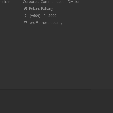
Corporate Communication Division
-Sultan
Pekan, Pahang
(+609) 424 5000
pro@umpsa.edu.my