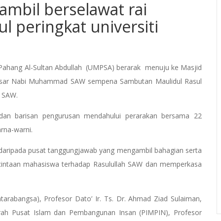
mbil berselawat rai
 peringkat universiti
 Pahang Al-Sultan Abdullah (UMPSA) berarak menuju ke Masjid
 besar Nabi Muhammad SAW sempena Sambutan Maulidul Rasul
d SAW.
 dan barisan pengurusan mendahului perarakan bersama 22
arna-warni.
daripada pusat tanggungjawab yang mengambil bahagian serta
cintaan mahasiswa terhadap Rasulullah SAW dan memperkasa
arabangsa), Profesor Dato’ Ir. Ts. Dr. Ahmad Ziad Sulaiman,
arah Pusat Islam dan Pembangunan Insan (PIMPIN), Profesor