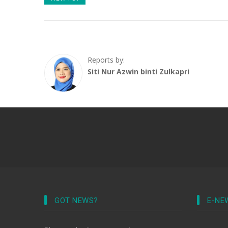
Reports by:
Siti Nur Azwin binti Zulkapri
GOT NEWS?
E-NE