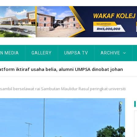
IN MEDIA
GALLERY
UMPSA TV
ARCHIVE
atform iktiraf usaha belia, alumni UMPSA dinobat johan
mbil berselawat rai Sambutan Maulidur Rasul peringkat universiti