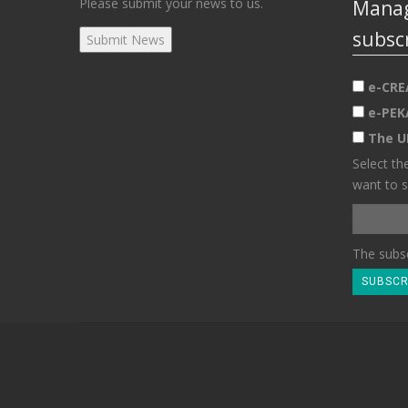
Please submit your news to us.
Manag
subsc
e-CRE
e-PEK
The U
Select th
want to s
The subsc