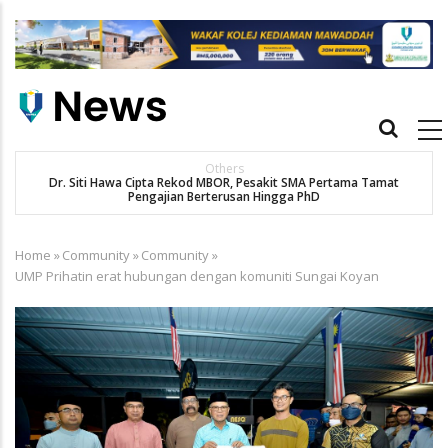
Skip
to
main
content
Main
navigation
Others
Dr. Siti Hawa Cipta Rekod MBOR, Pesakit SMA Pertama Tamat
Pengajian Berterusan Hingga PhD
Home
»
Community
»
Community
»
Breadcrumb
UMP Prihatin erat hubungan dengan komuniti Sungai Koyan