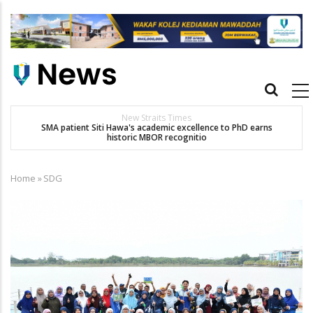
Skip
to
main
content
Main
navigation
New Straits Times
t
SMA patient Siti Hawa's academic excellence to PhD earns
historic MBOR recognitio
Home
»
SDG
Breadcrumb