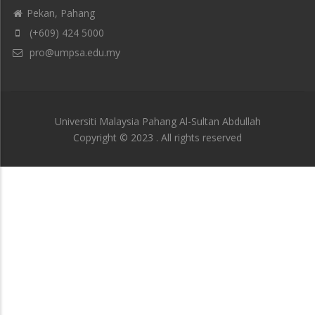
Pekan, Pahang
(+609) 424 5000
pro@umpsa.edu.my
Universiti Malaysia Pahang Al-Sultan Abdullah
Copyright © 2023 . All rights reserved