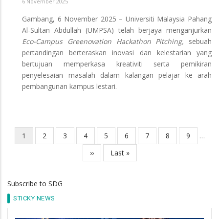
6 November 2025
Gambang, 6 November 2025 – Universiti Malaysia Pahang
Al-Sultan Abdullah (UMPSA) telah berjaya menganjurkan
Eco-Campus Greenovation Hackathon Pitching,
sebuah
pertandingan berteraskan inovasi dan kelestarian yang
bertujuan memperkasa kreativiti serta pemikiran
penyelesaian masalah dalam kalangan pelajar ke arah
pembangunan kampus lestari.
Current
1
Page
2
Page
3
Page
4
Page
5
Page
6
Page
7
Page
8
Page
9
…
Pagination
page
Next
››
Last
Last »
page
page
Subscribe to SDG
STICKY NEWS