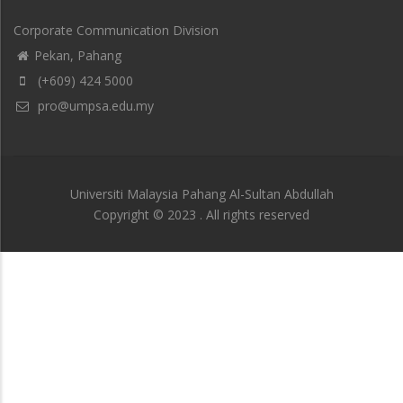
Corporate Communication Division
Pekan, Pahang
(+609) 424 5000
pro@umpsa.edu.my
Universiti Malaysia Pahang Al-Sultan Abdullah
Copyright © 2023 . All rights reserved