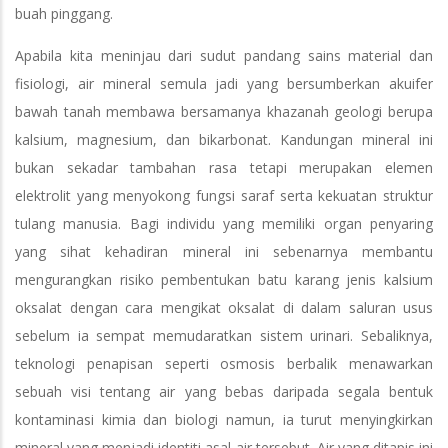
buah pinggang.
Apabila kita meninjau dari sudut pandang sains material dan
fisiologi, air mineral semula jadi yang bersumberkan akuifer
bawah tanah membawa bersamanya khazanah geologi berupa
kalsium, magnesium, dan bikarbonat. Kandungan mineral ini
bukan sekadar tambahan rasa tetapi merupakan elemen
elektrolit yang menyokong fungsi saraf serta kekuatan struktur
tulang manusia. Bagi individu yang memiliki organ penyaring
yang sihat kehadiran mineral ini sebenarnya membantu
mengurangkan risiko pembentukan batu karang jenis kalsium
oksalat dengan cara mengikat oksalat di dalam saluran usus
sebelum ia sempat memudaratkan sistem urinari. Sebaliknya,
teknologi penapisan seperti osmosis berbalik menawarkan
sebuah visi tentang air yang bebas daripada segala bentuk
kontaminasi kimia dan biologi namun, ia turut menyingkirkan
mineral yang menjadi identiti asal air tersebut. Air yang ditapis ini