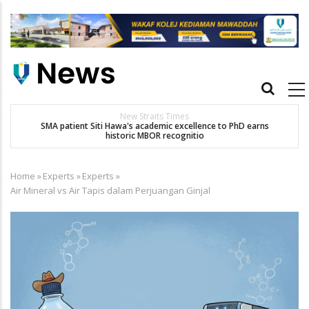
Skip
to
main
content
Main
navigation
New Straits Times
t
SMA patient Siti Hawa's academic excellence to PhD earns
historic MBOR recognitio
Home
»
Experts
»
Experts
»
Breadcrumb
Air Mineral vs Air Tapis dalam Perjuangan Ginjal