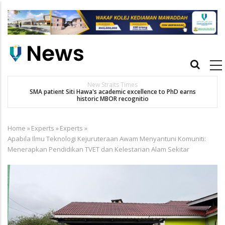
Skip
to
main
content
Main
navigation
New Straits Times
t
SMA patient Siti Hawa's academic excellence to PhD earns
historic MBOR recognitio
Home
»
Experts
»
Experts
»
Breadcrumb
Apabila Ilmu Teknologi Kejuruteraan Awam Menyantuni Komuniti:
Menerapkan Pendidikan TVET dan Kelestarian Alam Sekitar