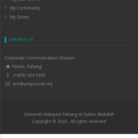
My Community
My Green
CONTACT US
Corporate Communication Division
Pekan, Pahang
(+609) 424 5000
pro@umpsa.edu.my
Universiti Malaysia Pahang Al-Sultan Abdullah
Copyright © 2023 . All rights reserved