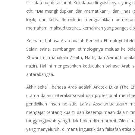
fikir dan hujah rasional. Keindahan linguistiknya, yang dic
cth: "Dia menghidupkan dan mematikan"), dan jinas (p
logik, dan kritis. Retorik ini menggalakkan pemikir
memahami maksud tersirat, kemahiran yang sangat dip
Keenam, bahasa Arab adalah Penentu Etimologi Intelek
Selain sains, sumbangan etimologinya meluas ke bida
Khwarizmi, manakala Zenith, Nadir, dan Azimuth adala
nazir). Hal ini mengesahkan kedudukan bahasa Arab 
antarabangsa.
Akhir sekali, bahasa Arab adalah Arkitek Etika (The Et
utama dalam interaksi sosial dan profesional memba
pendidikan insan holistik. Lafaz Assalamualaikum men
mengajar tentang kualiti dan kesempurnaan dalam tindakan, dan Amanah (أمانة) 
tanggungjawab yang tidak boleh dikompromi. Oleh itu
yang menyeluruh, di mana linguistik dan falsafah etika b