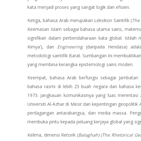
kata menjadi proses yang sangat logik dan efisien.
Ketiga, bahasa Arab merupakan Leksikon Saintifik (
The 
Keemasan Islam sebagai bahasa utama sains, matemati
signifikan dalam perbendaharaan kata global. Istilah 
Kimya’), dan
Engineering
(daripada Hendasa) adal
metodologi saintifik Barat. Sumbangan ini membuktikan
yang membina kerangka epistemologi sains moden.
Keempat, bahasa Arab berfungsi sebagai Jambatan D
bahasa rasmi di lebih 25 buah negara dan bahasa k
1973. Jangkauan komunikasinya yang luas merentasi A
Universiti Al-Azhar di Mesir dan kepentingan geopolitik
perdagangan antarabangsa, dan media massa. Pengu
membuka pintu kepada peluang kerjaya global yang sign
Kelima, dimensi Retorik (
Balaghah) (The Rhetorical Ge