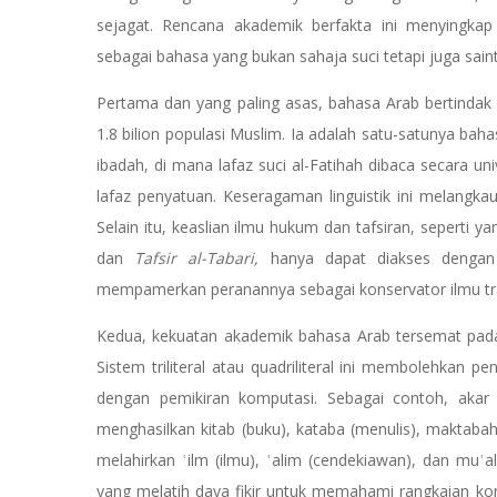
sejagat. Rencana akademik berfakta ini menyingka
sebagai bahasa yang bukan sahaja suci tetapi juga saint
Pertama dan yang paling asas, bahasa Arab bertindak 
1.8 bilion populasi Muslim. Ia adalah satu-satunya bahas
ibadah, di mana lafaz suci al-Fatihah dibaca secara u
lafaz penyatuan. Keseragaman linguistik ini melangkaui
Selain itu, keaslian ilmu hukum dan tafsiran, seperti y
dan
Tafsir al-Tabari,
hanya dapat diakses dengan
mempamerkan peranannya sebagai konservator ilmu tra
Kedua, kekuatan akademik bahasa Arab tersemat pada
Sistem triliteral atau quadriliteral ini membolehkan
dengan pemikiran komputasi. Sebagai contoh, akar kata ك-ت-ب (k-t-b) berfungsi sebagai teras sem
menghasilkan kitab (buku), kataba (menulis), maktabah (perpu
melahirkan ʿilm (ilmu), ʿalim (cendekiawan), dan muʿal
yang melatih daya fikir untuk memahami rangkaian ko