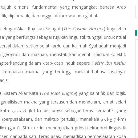
p tujuh dimensi fundamental yang mengangkat bahasa Arab
ifik, diplomatik, dan unggul dalam wacana global.
sebagai Akar Rujukan Sejagat (
The Cosmic Anchor
) bagi lebih
a yang berfungsi sebagai rujukan linguistik tunggal untuk ritual
niversal dalam setiap solat fardu dan kalimah Syahadah menjadi
 geografi dan mazhab, menstabilkan identiti spiritual kolektif.
ang terkandung dalam kitab-kitab induk seperti T
afsir Ibn Kathir
 ketepatan makna yang tertinggi melalui bahasa asalnya,
disi.
 Sistem Akar Kata (
The Root Engine
) yang saintifik dan logik.
 penganalisisan makna yang tersusun dan mendalam, amat selari
antik yang
stakaan), dan maktub (tertulis), manakala ع-ل-م (ʿ-l-m)
lim (guru). Struktur ini menunjukkan prinsip ekonomi linguistik
nsep daripada satu teras asas, menjadikan pembelajaran kosa