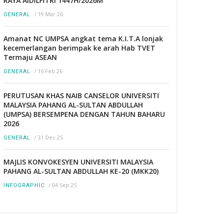
RAYA AIDILFITRI 1447H/2026M
/
19 Mar 26
GENERAL
Amanat NC UMPSA angkat tema K.I.T.A lonjak
kecemerlangan berimpak ke arah Hab TVET
Termaju ASEAN
/
16 Feb 26
GENERAL
PERUTUSAN KHAS NAIB CANSELOR UNIVERSITI
MALAYSIA PAHANG AL-SULTAN ABDULLAH
(UMPSA) BERSEMPENA DENGAN TAHUN BAHARU
2026
/
31 Dec 25
GENERAL
MAJLIS KONVOKESYEN UNIVERSITI MALAYSIA
PAHANG AL-SULTAN ABDULLAH KE-20 (MKK20)
/
04 Sep 25
INFOGRAPHIC