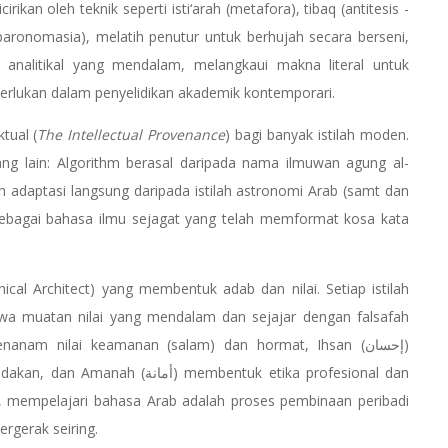
irikan oleh teknik seperti isti‘arah (metafora), tibaq (antitesis -
aronomasia), melatih penutur untuk berhujah secara berseni,
an analitikal yang mendalam, melangkaui makna literal untuk
erlukan dalam penyelidikan akademik kontemporari.
tual (
The Intellectual Provenance
) bagi banyak istilah moden.
ng lain: Algorithm berasal daripada nama ilmuwan agung al-
h adaptasi langsung daripada istilah astronomi Arab (samt dan
sebagai bahasa ilmu sejagat yang telah memformat kosa kata
hical Architect) yang membentuk adab dan nilai. Setiap istilah
wa muatan nilai yang mendalam dan sejajar dengan falsafah
anam nilai keamanan (salam) dan hormat, Ihsan (إحسان)
membentuk etika profesional dan
, mempelajari bahasa Arab adalah proses pembinaan peribadi
ergerak seiring.