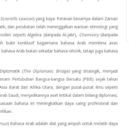
Scientific Lexicon
) yang kaya. Peranan besarnya dalam Zaman
k, dan perubatan telah meninggalkan warisan etimologi yang
moden seperti Algebra (daripada Al-jabr),
Chemistry
(daripada
ah bukti konklusif bagaimana bahasa Arab membina asas
 bahasa Arab bukan sekadar bahasa retorik, tetapi juga bahasa
iplomatik (
The Diplomatic Bridge)
yang strategik, menjadi
eenam Pertubuhan Bangsa-bangsa Bersatu (PBB) sejak tahun
sia Barat dan Afrika Utara, dengan pusat-pusat ilmu seperti
 Arab Saudi, menjadikannya aset kritikal dalam bidang diplomasi,
asaan bahasa ini meningkatkan daya saing profesional dan
ifikan.
nius
) Bahasa Arab adalah alat yang ampuh untuk melatih daya